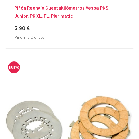
Piñón Reenvío Cuentakilómetros Vespa PKS,
Junior, PK XL, FL, Plurimatic
3,90 €
Precio
Piñon 12 Dientes
NUEVO