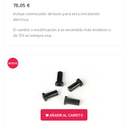
76,05 €
Precio
Incluye conmutador de luces para esta instalación
eléctrica.
El cambio o modificación a un encendido más moderno o
de 12V es siempre una...
NUEVO
AÑADIR AL CARRITO