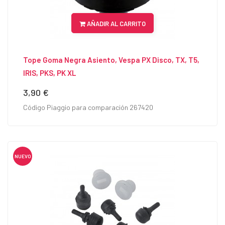
AÑADIR AL CARRITO
Tope Goma Negra Asiento, Vespa PX Disco, TX, T5,
IRIS, PKS, PK XL
3,90 €
Precio
Código Piaggio para comparación 267420
NUEVO