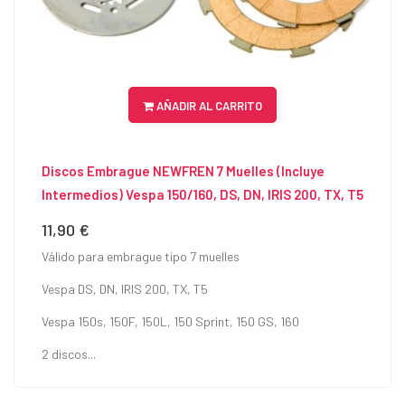
AÑADIR AL CARRITO
Discos Embrague NEWFREN 7 Muelles (Incluye
Intermedios) Vespa 150/160, DS, DN, IRIS 200, TX, T5
11,90 €
Precio
Válido para embrague tipo 7 muelles
Vespa DS, DN, IRIS 200, TX, T5
Vespa 150s, 150F, 150L, 150 Sprint, 150 GS, 160
2 discos...