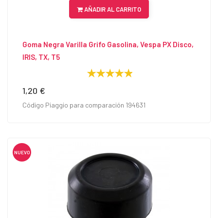
AÑADIR AL CARRITO
Goma Negra Varilla Grifo Gasolina, Vespa PX Disco,
IRIS, TX, T5
1,20 €
Precio
Código Piaggio para comparación 194631
NUEVO