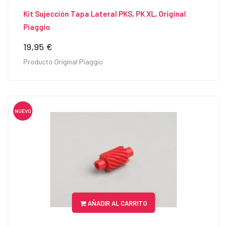
Kit Sujección Tapa Lateral PKS, PK XL, Original
Piaggio
19,95 €
Precio
Producto Original Piaggio
NUEVO
AÑADIR AL CARRITO