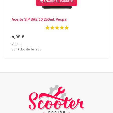
AÑADIR AL CARRITO
Aceite SIP SAE 30 250ml, Vespa
4,99 €
Precio
250ml
con tubo de llenado