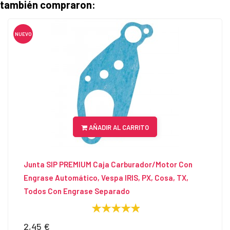
también compraron:
NUEVO
AÑADIR AL CARRITO
Junta SIP PREMIUM Caja Carburador/Motor Con
Engrase Automático, Vespa IRIS, PX, Cosa, TX,
Todos Con Engrase Separado
2,45 €
Precio