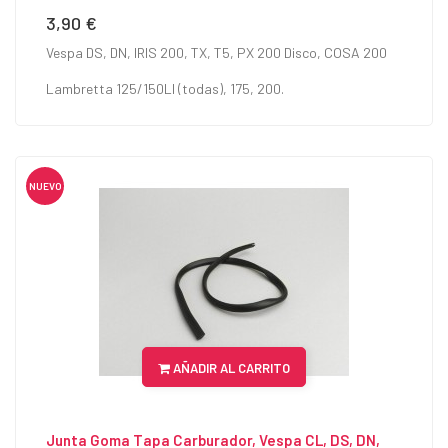
3,90 €
Precio
Vespa DS, DN, IRIS 200, TX, T5, PX 200 Disco, COSA 200
Lambretta 125/150LI (todas), 175, 200.
NUEVO
AÑADIR AL CARRITO
Junta Goma Tapa Carburador, Vespa CL, DS, DN,