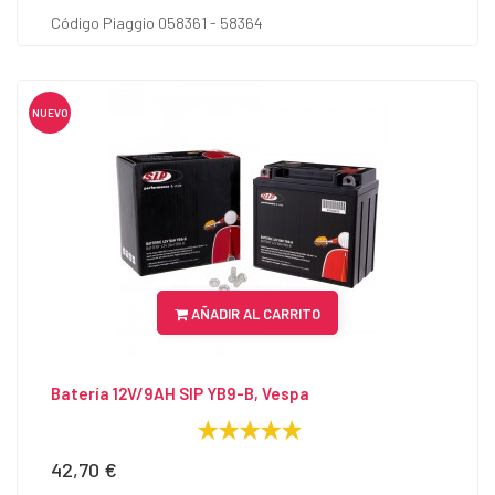
Código Piaggio 058361 - 58364
NUEVO
AÑADIR AL CARRITO
Batería 12V/9AH SIP YB9-B, Vespa
42,70 €
Precio