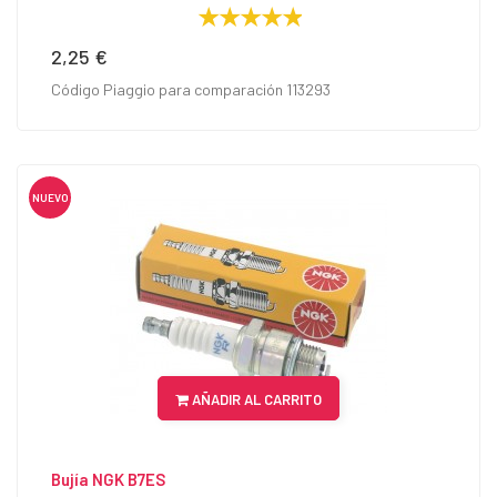
2,25 €
Precio
Código Piaggio para comparación 113293
NUEVO
AÑADIR AL CARRITO
Bujía NGK B7ES