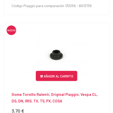
Código Piaggio para comparación 133256 - B013739
NUEVO
AÑADIR AL CARRITO
Goma Tornillo Ralentí, Original Piaggio, Vespa CL,
DS, DN, IRIS, TX, T5, PX, COSA
3,70 €
Precio