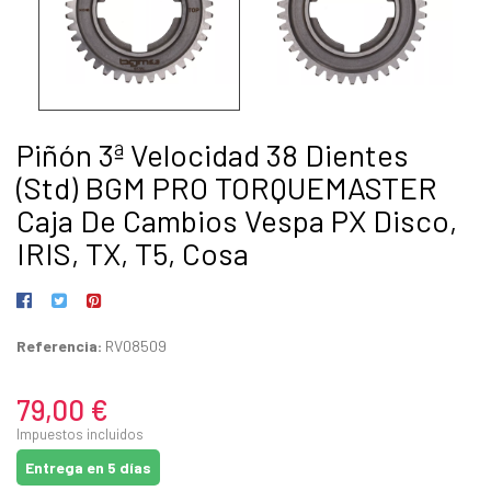
Piñón 3ª Velocidad 38 Dientes
(Std) BGM PRO TORQUEMASTER
Caja De Cambios Vespa PX Disco,
IRIS, TX, T5, Cosa
Referencia:
RV08509
79,00 €
Impuestos incluidos
Entrega en 5 días