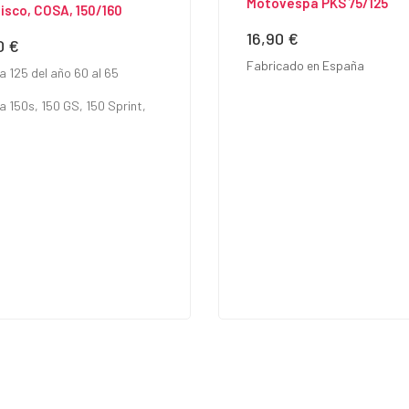
Motovespa PKS 75/125
isco, COSA, 150/160
16,90 €
Precio
0 €
io
Fabricado en España
a 125 del año 60 al 65
a 150s, 150 GS, 150 Sprint,