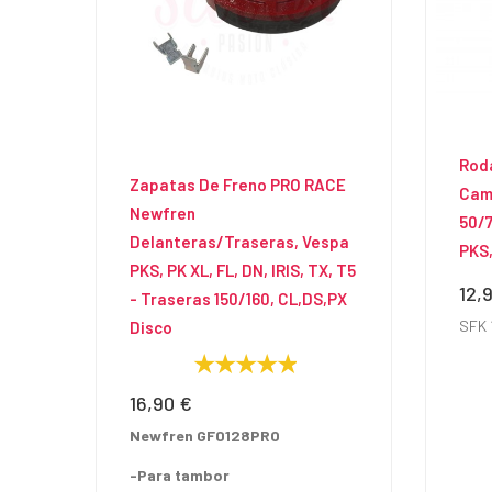
Roda
Zapatas De Freno PRO RACE
Cam
Newfren
50/7
Delanteras/traseras, Vespa
PKS,
PKS, PK XL, FL, DN, IRIS, TX, T5
12,
Prec
- Traseras 150/160, CL,DS,PX
SFK 
Disco
16,90 €
Precio
Newfren GF0128PRO
-Para tambor