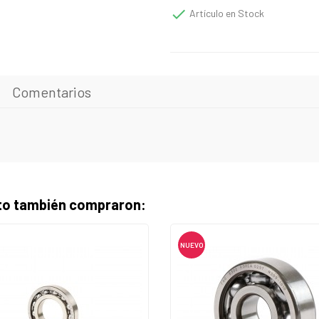

Artículo en Stock
Comentarios
cto también compraron:
NUEVO