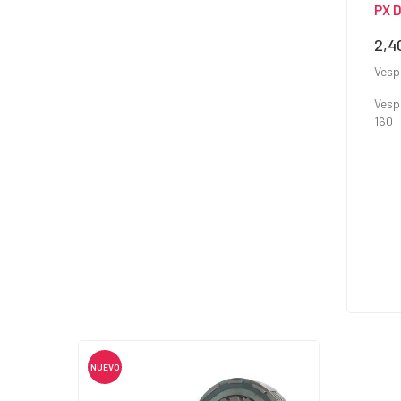
PX D
2,4
Prec
Vesp
Vesp
160
NUEVO