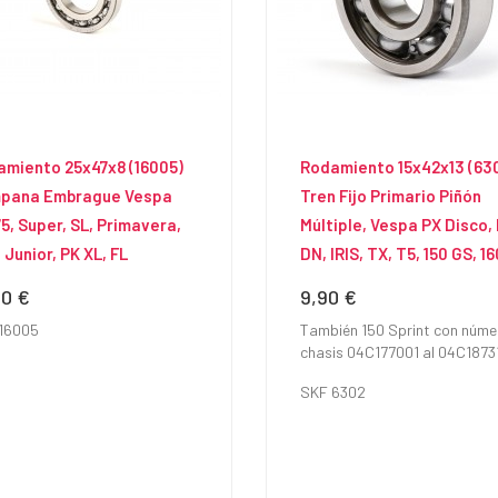
miento 25x47x8 (16005)
Rodamiento 15x42x13 (63
pana Embrague Vespa
Tren Fijo Primario Piñón
5, Super, SL, Primavera,
Múltiple, Vespa PX Disco,
 Junior, PK XL, FL
DN, IRIS, TX, T5, 150 GS, 16
90 €
9,90 €
io
Precio
16005
También 150 Sprint con núme
chasis 04C177001 al 04C1873
SKF 6302