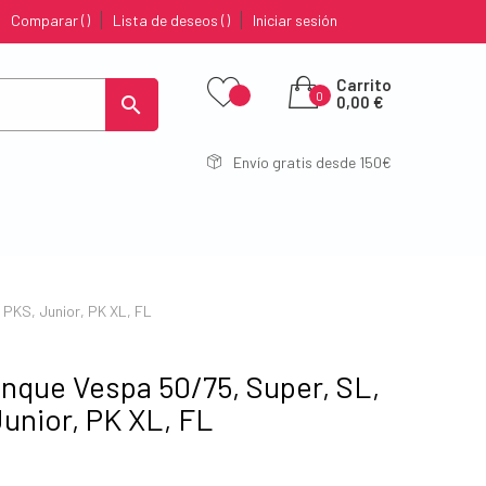
Comparar
Lista de deseos
Iniciar sesión
Carrito
0

0,00 €
Envío gratis desde 150€
 PKS, Junior, PK XL, FL
anque Vespa 50/75, Super, SL,
Junior, PK XL, FL