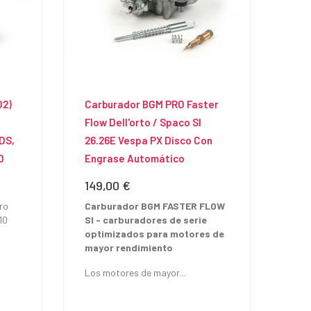
02)
Carburador BGM PRO Faster
Flow Dell'orto / Spaco SI
 DS,
26.26E Vespa PX Disco Con
0
Engrase Automático
149,00 €
Precio
ro
Carburador BGM FASTER FLOW
10
SI - carburadores de serie
optimizados para motores de
mayor rendimiento
Los motores de mayor...