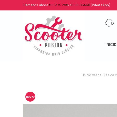
Llámenos ahora
910 375 299
//
658596460
(WhatsApp)
INICIO
Inicio
Vespa Clásica
M
NUEVO