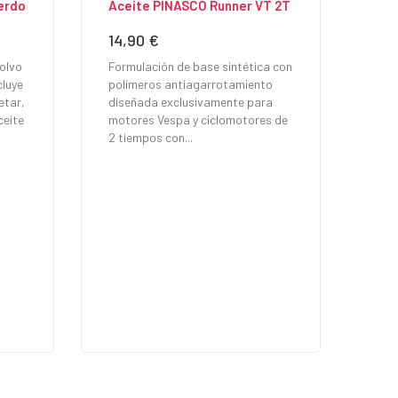
erdo
Aceite PINASCO Runner VT 2T
14,90 €
Precio
olvo
Formulación de base sintética con
cluye
polímeros antiagarrotamiento
etar,
diseñada exclusivamente para
ceite
motores Vespa y ciclomotores de
2 tiempos con...