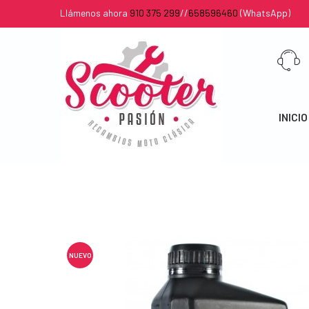
Llámenos ahora
910 375 299
//
658596460
(WhatsApp)
INICIO
NUEVO