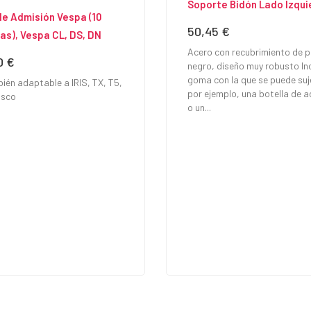
Soporte Bidón Lado Izqui
le Admisión Vespa (10
50,45 €
Precio
as), Vespa CL, DS, DN
Acero con recubrimiento de p
0 €
io
negro, diseño muy robusto In
goma con la que se puede suj
ién adaptable a IRIS, TX, T5,
por ejemplo, una botella de a
isco
o un...