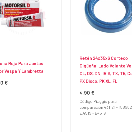
Retén 24x35x6 Corteco
cona Roja Para Juntas
Cigüeñal Lado Volante V
or Vespa Y Lambretta
CL, DS, DN, IRIS, TX, T5, C
PX Disco, PK XL, FL
60 €
io
4,90 €
Precio
Código Piaggio para
comparación 431121 - 158962
E.4519 - E4519