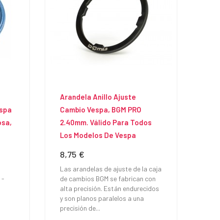
Arandela Anillo Ajuste
espa
Cambio Vespa, BGM PRO
osa,
2.40mm. Válido Para Todos
Los Modelos De Vespa
8,75 €
Precio
Las arandelas de ajuste de la caja
 -
de cambios BGM se fabrican con
alta precisión. Están endurecidos
y son planos paralelos a una
precisión de...