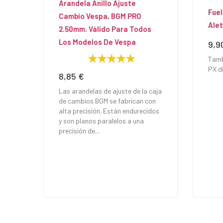
Arandela Anillo Ajuste
Fuel
Cambio Vespa, BGM PRO
Alet
2.50mm. Válido Para Todos
Los Modelos De Vespa
9,9
Prec
Tamb
PX d
8,85 €
Precio
Las arandelas de ajuste de la caja
de cambios BGM se fabrican con
alta precisión. Están endurecidos
y son planos paralelos a una
precisión de...