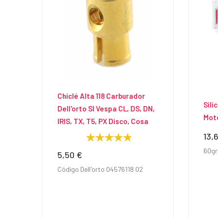
Chiclé Alta 118 Carburador
Sili
Dell'orto SI Vespa CL, DS, DN,
Mot
IRIS, TX, T5, PX Disco, Cosa
13,
Prec
60gr
5,50 €
Precio
Código Dell'orto 04576118 02