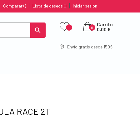
Comparar
Lista de deseos
Iniciar sesión
Carrito
0

0,00 €
Envío gratis desde 150€
MULA RACE 2T