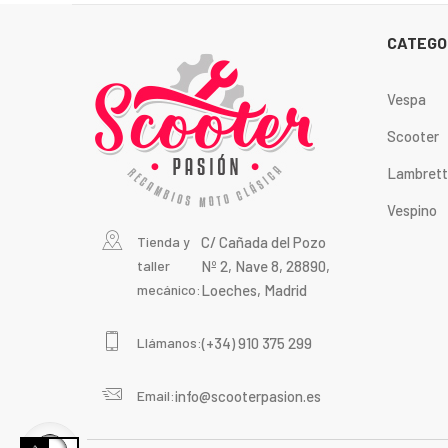
CATEGO
Vespa
Scooter
Lambret
Vespino
Tienda y
C/ Cañada del Pozo
taller
Nº 2, Nave 8, 28890,
mecánico:
Loeches, Madrid
Llámanos:
(+34) 910 375 299
Email:
info@scooterpasion.es