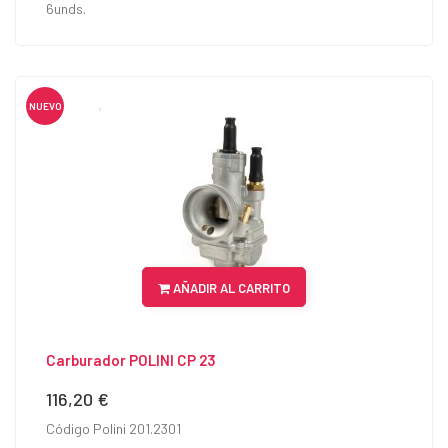
6unds.
NUEVO
AÑADIR AL CARRITO
Carburador POLINI CP 23
116,20 €
Precio
Código Polini 201.2301