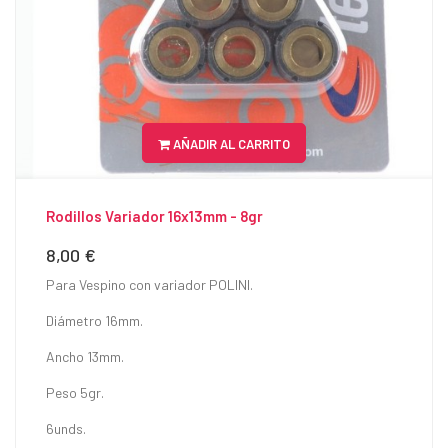
AÑADIR AL CARRITO
Rodillos Variador 16x13mm - 8gr
8,00 €
Precio
Para Vespino con variador POLINI.
Diámetro 16mm.
Ancho 13mm.
Peso 5gr.
6unds.