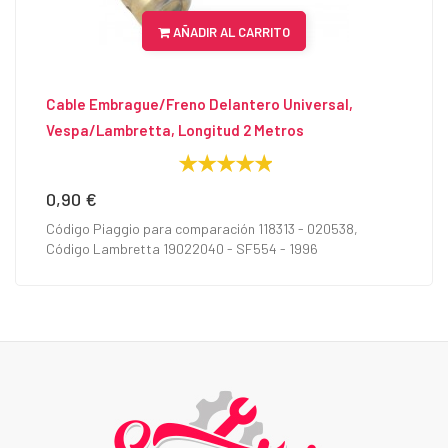
AÑADIR AL CARRITO
Cable Embrague/Freno Delantero Universal,
Vespa/Lambretta, Longitud 2 Metros
0,90 €
Precio
Código Piaggio para comparación 118313 - 020538,
Código Lambretta 19022040 - SF554 - 1996