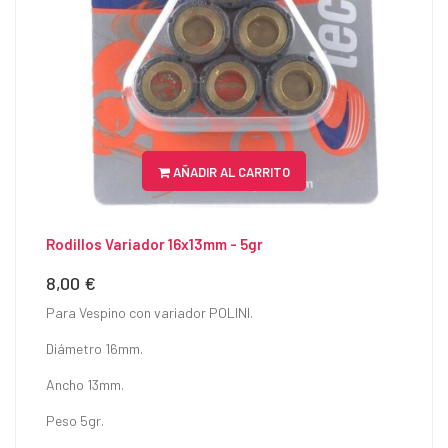
AÑADIR AL CARRITO
Rodillos Variador 16x13mm - 5gr
8,00 €
Precio
Para Vespino con variador POLINI.
Diámetro 16mm.
Ancho 13mm.
Peso 5gr.