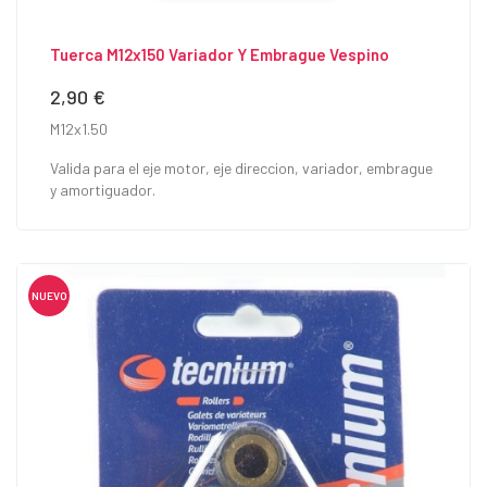
Tuerca M12x150 Variador Y Embrague Vespino
2,90 €
Precio
M12x1.50
Valida para el eje motor, eje direccion, variador, embrague
y amortiguador.
NUEVO