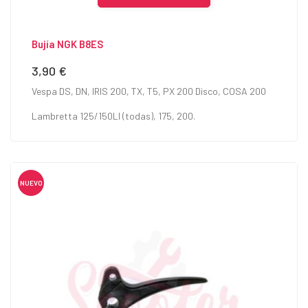
Bujía NGK B8ES
3,90 €
Precio
Vespa DS, DN, IRIS 200, TX, T5, PX 200 Disco, COSA 200
Lambretta 125/150LI (todas), 175, 200.
NUEVO