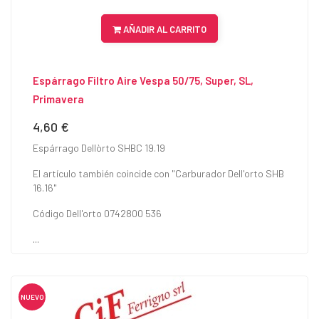
AÑADIR AL CARRITO
Espárrago Filtro Aire Vespa 50/75, Super, SL,
Primavera
4,60 €
Precio
Espárrago Dellòrto SHBC 19.19
El artículo también coincide con "Carburador Dell'orto SHB
16.16"
Código Dell'orto 0742800 536
...
NUEVO