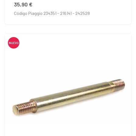
35,90 €
Precio
Código Piaggio 234351 - 216141 - 242528
NUEVO