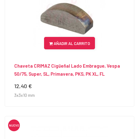
AÑADIR AL CARRITO
Chaveta CRIMAZ Cigüeñal Lado Embrague, Vespa
50/75, Super, SL, Primavera, PKS, PK XL, FL
12,40 €
Precio
3x3x10 mm
NUEVO