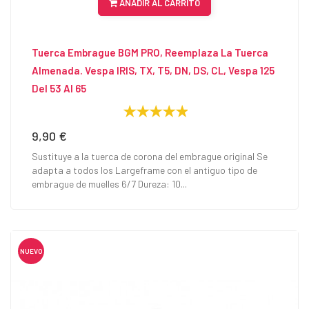
AÑADIR AL CARRITO
Tuerca Embrague BGM PRO, Reemplaza La Tuerca
Almenada. Vespa IRIS, TX, T5, DN, DS, CL, Vespa 125
Del 53 Al 65
9,90 €
Precio
Sustituye a la tuerca de corona del embrague original Se
adapta a todos los Largeframe con el antiguo tipo de
embrague de muelles 6/7 Dureza: 10...
NUEVO