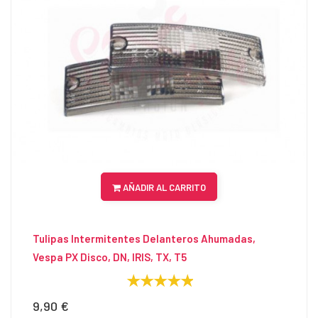
AÑADIR AL CARRITO
Tulipas Intermitentes Delanteros Ahumadas,
Vespa PX Disco, DN, IRIS, TX, T5
9,90 €
Precio