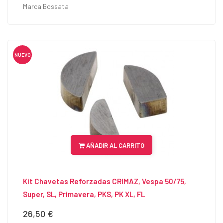
Marca Bossata
NUEVO
AÑADIR AL CARRITO
Kit Chavetas Reforzadas CRIMAZ, Vespa 50/75,
Super, SL, Primavera, PKS, PK XL, FL
26,50 €
Precio