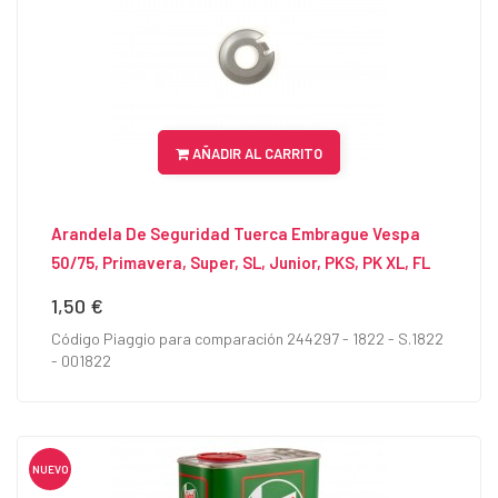
AÑADIR AL CARRITO
Arandela De Seguridad Tuerca Embrague Vespa
50/75, Primavera, Super, SL, Junior, PKS, PK XL, FL
1,50 €
Precio
Código Piaggio para comparación 244297 - 1822 - S.1822
- 001822
NUEVO