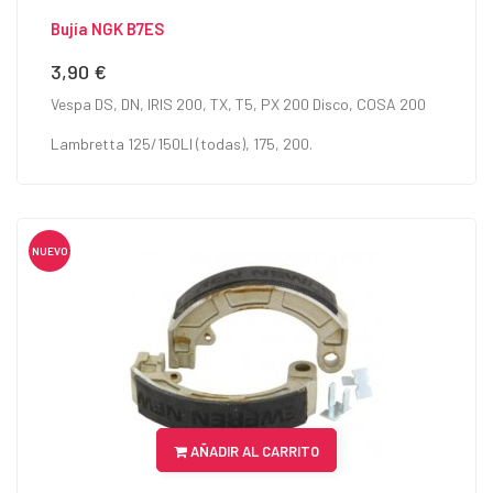
Bujía NGK B7ES
3,90 €
Precio
Vespa DS, DN, IRIS 200, TX, T5, PX 200 Disco, COSA 200
Lambretta 125/150LI (todas), 175, 200.
NUEVO
AÑADIR AL CARRITO