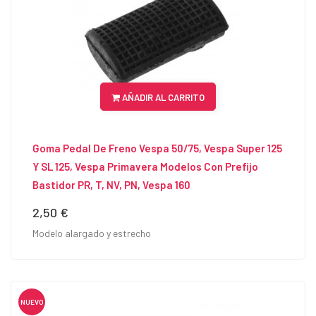
AÑADIR AL CARRITO
Goma Pedal De Freno Vespa 50/75, Vespa Super 125
Y SL 125, Vespa Primavera Modelos Con Prefijo
Bastidor PR, T, NV, PN, Vespa 160
2,50 €
Precio
Modelo alargado y estrecho
NUEVO