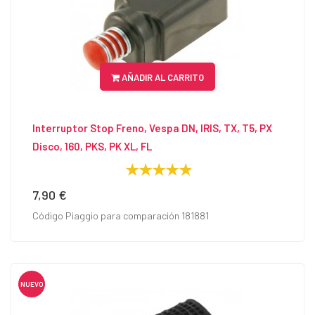
AÑADIR AL CARRITO
Interruptor Stop Freno, Vespa DN, IRIS, TX, T5, PX
Disco, 160, PKS, PK XL, FL
7,90 €
Precio
Código Piaggio para comparación 181881
NUEVO