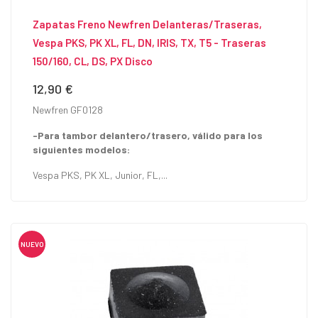
Zapatas Freno Newfren Delanteras/traseras,
Vespa PKS, PK XL, FL, DN, IRIS, TX, T5 - Traseras
150/160, CL, DS, PX Disco
12,90 €
Precio
Newfren GF0128
-Para tambor delantero/trasero, válido para los
siguientes modelos:
Vespa PKS, PK XL, Junior, FL,...
NUEVO