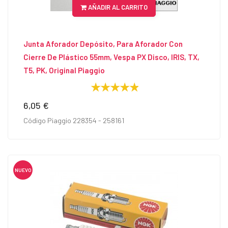
AÑADIR AL CARRITO
Junta Aforador Depósito, Para Aforador Con
Cierre De Plástico 55mm, Vespa PX Disco, IRIS, TX,
T5, PK, Original Piaggio
6,05 €
Precio
Código Piaggio 228354 - 258161
NUEVO