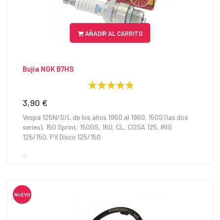
AÑADIR AL CARRITO
Bujía NGK B7HS
3,90 €
Precio
Vespa 125N/S/L de los años 1950 al 1960, 150S (las dos
series), 150 Sprint, 150GS, 160, CL, COSA 125, IRIS
125/150, PX Disco 125/150
...
NUEVO