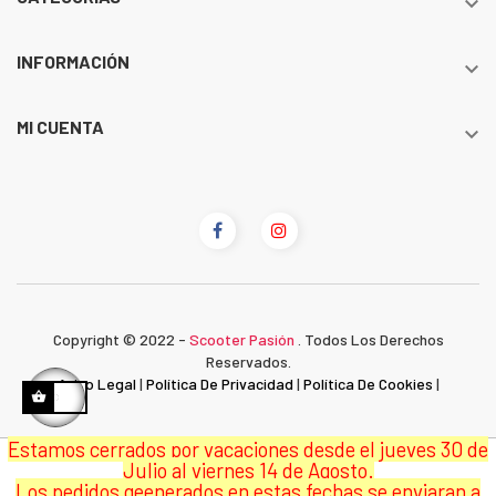

INFORMACIÓN

MI CUENTA

Copyright © 2022 -
Scooter Pasión
. Todos Los Derechos
Reservados.
Aviso Legal
|
Política De Privacidad
|
Política De Cookies
|
Estamos cerrados por vacaciones desde el jueves 30 de
Julio al viernes 14 de Agosto.
Los pedidos geenerados en estas fechas se enviaran a