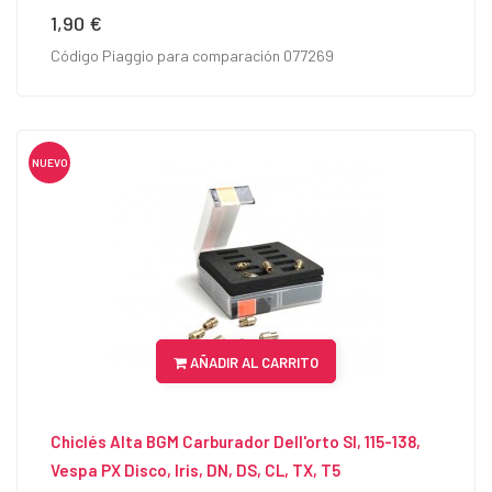
1,90 €
Precio
Código Piaggio para comparación 077269
NUEVO
AÑADIR AL CARRITO
Chiclés Alta BGM Carburador Dell'orto SI, 115-138,
Vespa PX Disco, Iris, DN, DS, CL, TX, T5