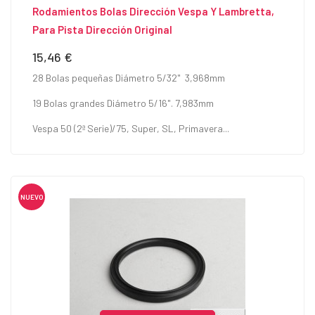
Rodamientos Bolas Dirección Vespa Y Lambretta,
Para Pista Dirección Original
15,46 €
Precio
28 Bolas pequeñas Diámetro 5/32" 3,968mm
19 Bolas grandes Diámetro 5/16". 7,983mm
Vespa 50 (2ª Serie)/75, Super, SL, Primavera...
NUEVO