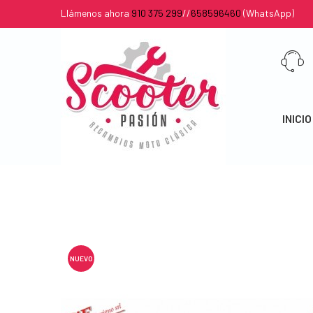
Llámenos ahora
910 375 299
//
658596460
(WhatsApp)
INICIO
NUEVO