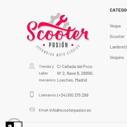
CATEGO
Vespa
Scooter
Lambret
Vespino
Tienda y
C/ Cañada del Pozo
taller
Nº 2, Nave 8, 28890,
mecánico:
Loeches, Madrid
Llámanos:
(+34) 910 375 299
Email:
info@scooterpasion.es