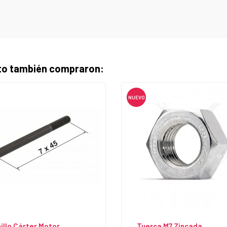
cto también compraron:
NUEVO
illo Cárter Motor
Tuerca M7 Zincada