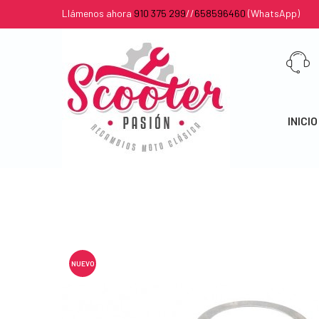
Llámenos ahora
910 375 299
//
658596460
(WhatsApp)
INICIO
NUEVO