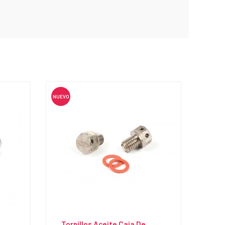
NUEVO
Tornillos Aceite Caja De