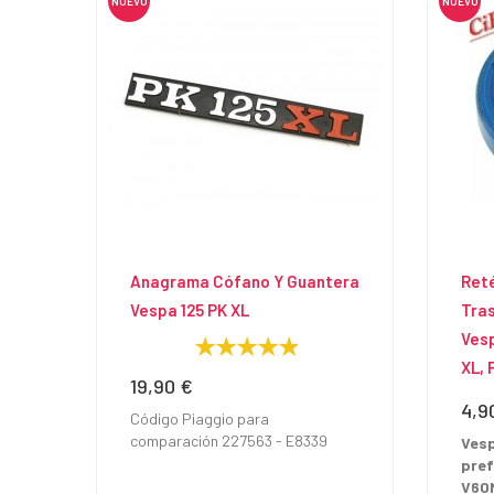
NUEVO
NUEVO
Anagrama Cófano Y Guantera
Ret
Vespa 125 PK XL
Tra
Vesp
XL, 
19,90 €
Precio
4,9
Prec
Código Piaggio para
comparación 227563 - E8339
Vesp
pref
V60