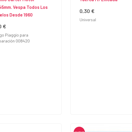
45mm. Vespa Todos Los
0,30 €
Precio
elos Desde 1960
Universal
0 €
io
go Piaggio para
aración 008420