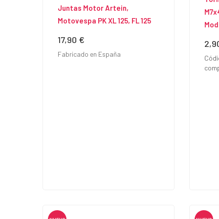
Juntas Motor Artein,
M7x
Motovespa PK XL 125, FL 125
Mod
17,90 €
Precio
2,9
Prec
Fabricado en España
Códi
comp