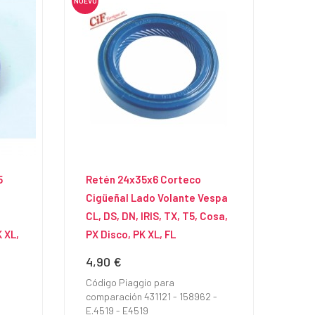
NUEVO
5
Retén 24x35x6 Corteco
Cigüeñal Lado Volante Vespa
CL, DS, DN, IRIS, TX, T5, Cosa,
 XL,
PX Disco, PK XL, FL
4,90 €
Precio
Código Piaggio para
comparación 431121 - 158962 -
E.4519 - E4519