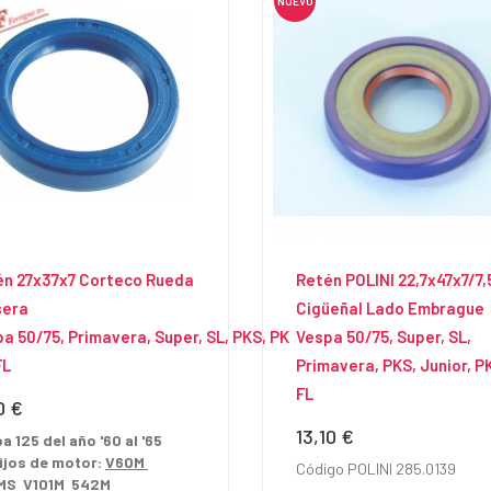
NUEVO
én 27x37x7 Corteco Rueda
Retén POLINI 22,7x47x7/7,
sera
Cigüeñal Lado Embrague
a 50/75, Primavera, Super, SL, PKS, PK
Vespa 50/75, Super, SL,
FL
Primavera, PKS, Junior, PK
FL
0 €
io
13,10 €
Precio
a 125 del año '60 al '65
ijos de motor:
V60M
Código POLINI 285.0139
MS V101M 542M