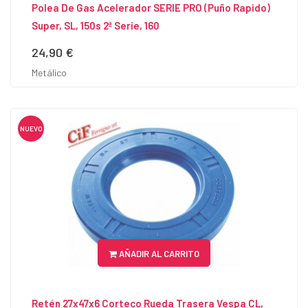
Polea De Gas Acelerador SERIE PRO (puño Rapido)
Super, SL, 150s 2ª Serie, 160
24,90 €
Precio
Metálico
NUEVO
AÑADIR AL CARRITO
Retén 27x47x6 Corteco Rueda Trasera Vespa CL,