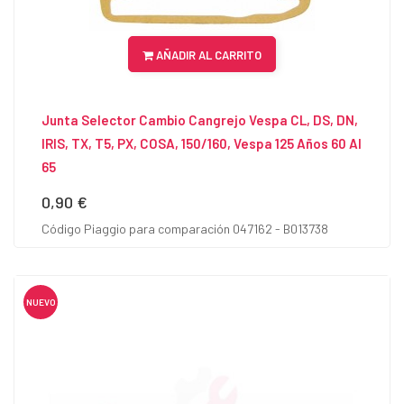
AÑADIR AL CARRITO
Junta Selector Cambio Cangrejo Vespa CL, DS, DN,
IRIS, TX, T5, PX, COSA, 150/160, Vespa 125 Años 60 Al
65
0,90 €
Precio
Código Piaggio para comparación 047162 - B013738
NUEVO