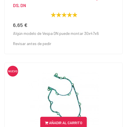
DS, DN
6,65 €
Precio
Algún modelo de Vespa DN puede montar 30x47x6
Revisar antes de pedir
NUEVO
AÑADIR AL CARRITO