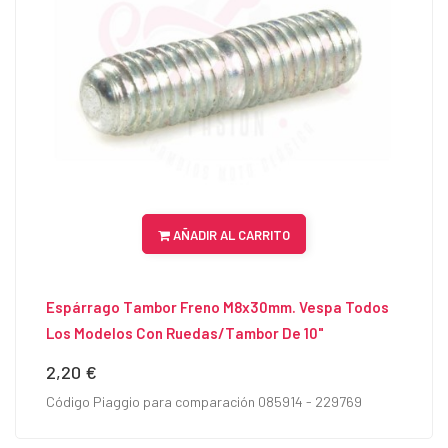
AÑADIR AL CARRITO
Espárrago Tambor Freno M8x30mm. Vespa Todos
Los Modelos Con Ruedas/tambor De 10"
2,20 €
Precio
Código Piaggio para comparación 085914 - 229769