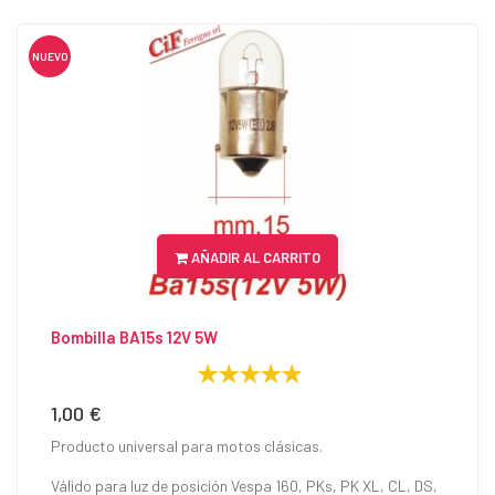
NUEVO
AÑADIR AL CARRITO
Bombilla BA15s 12V 5W
1,00 €
Precio
Producto universal para motos clásicas.
Válido para luz de posición Vespa 160, PKs, PK XL, CL, DS,