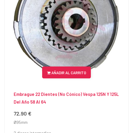
AÑADIR AL CARRITO
Embrague 22 Dientes (No Cónico) Vespa 125N Y 125L
Del Año 58 Al 64
72,90 €
Precio
Ø95mm
2 discos intermedios