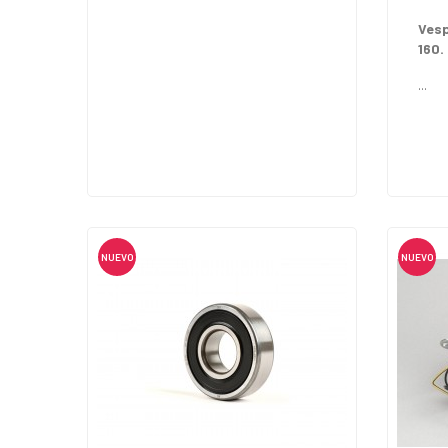
Vesp
160.
...
NUEVO
NUEVO