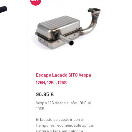
Escape Lacado SITO Vespa
125N, 125L, 125S
96,95 €
Precio
Vespa 125 desde el año 1960 al
1965.
El lacado se puede ir con el
tiempo, es recomendable aplicar
pintura o laca anticalórica.