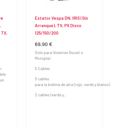
De
Estator Vespa DN, IRIS (Sin
,
Arranque), TX, PX Disco
 TX,
125/150/200
69,90 €
Precio
Solo para Volantes Ducati o
Motoplat
n
5 Cables
able
3 cables
 un
para la bobina de alta (rojo, verde y blanco)
2 cables (verde y...