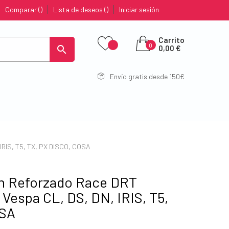
Comparar
Lista de deseos
Iniciar sesión
Carrito
0

0,00 €
Envío gratis desde 150€
 IRIS, T5, TX, PX DISCO, COSA
ón Reforzado Race DRT
 Vespa CL, DS, DN, IRIS, T5,
OSA