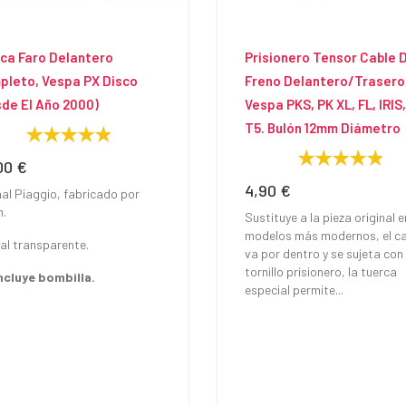
ca Faro Delantero
Prisionero Tensor Cable 
pleto, Vespa PX Disco
Freno Delantero/trasero
de El Año 2000)
Vespa PKS, PK XL, FL, IRIS,
T5. Bulón 12mm Diámetro
00 €
io
4,90 €
Precio
nal Piaggio, fabricado por
m.
Sustituye a la pieza original e
modelos más modernos, el c
tal transparente.
va por dentro y se sujeta con
tornillo prisionero, la tuerca
ncluye bombilla.
especial permite...