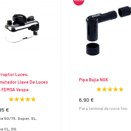
rruptor Luces,
Pipa Bujia NGK
mutador Llave De Luces
o FEMSA Vespa
6,90 €
Precio
Para terminal de rosca fino
95 €
io
a 50/75, Super, SL.
a CL, DS.