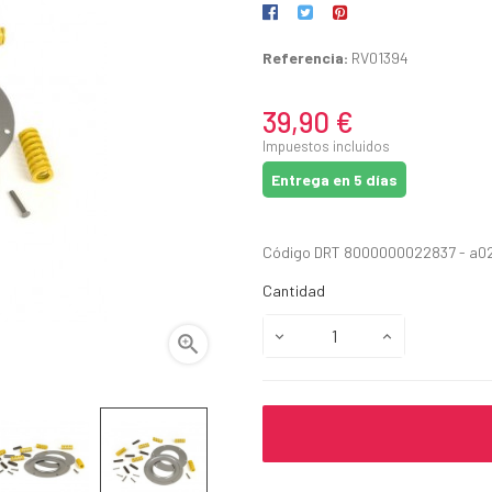
Referencia:
RV01394
39,90 €
Impuestos incluidos
Entrega en 5 días
Código DRT 8000000022837 - a0
Cantidad
