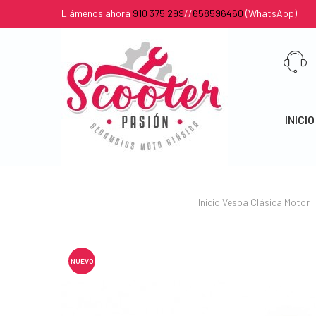
Llámenos ahora
910 375 299
//
658596460
(WhatsApp)
INICIO
Inicio
Vespa Clásica
Motor
NUEVO