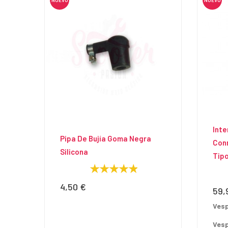
Inte
Pipa De Bujía Goma Negra
Con
Silicona
Tip
4,50 €
Precio
59,
Prec
Vesp
Vesp