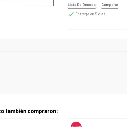
Lista De Deseos
Comparar

Entrega en 5 días
cto también compraron:
NUEVO