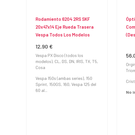
Rodamiento 6204 2RS SKF
Ópti
20x47x14 Eje Rueda Trasera
Com
Vespa Todos Los Modelos
(des
12,90 €
Precio
56,
Prec
Vespa PX Disco (todos los
modelos), CL, DS, DN, IRIS, TX, T5,
Orgi
Cosa
Trio
Vespa 150s (ambas series), 150
Cris
Sprint, 150GS, 160, Vespa 125 del
60 al...
No i