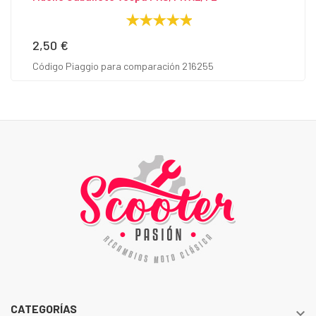
2,50 €
Precio
Código Piaggio para comparación 216255
CATEGORÍAS
