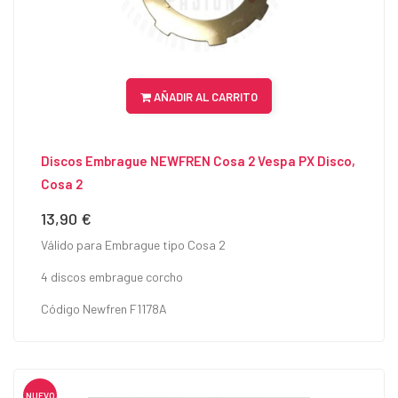
AÑADIR AL CARRITO
Discos Embrague NEWFREN Cosa 2 Vespa PX Disco,
Cosa 2
13,90 €
Precio
Válido para Embrague tipo Cosa 2
4 discos embrague corcho
Código Newfren F1178A
NUEVO