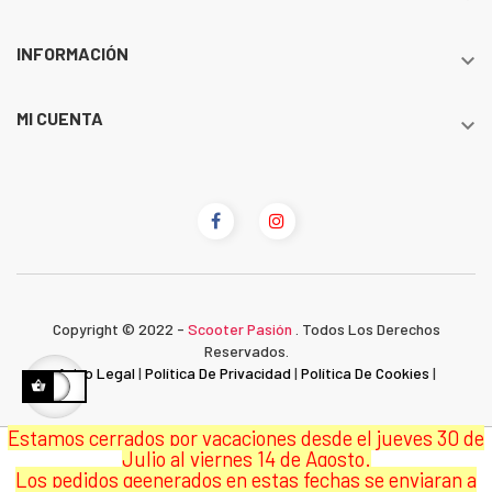
INFORMACIÓN

MI CUENTA

Copyright © 2022 -
Scooter Pasión
. Todos Los Derechos
Reservados.
Aviso Legal
|
Política De Privacidad
|
Política De Cookies
|
Estamos cerrados por vacaciones desde el jueves 30 de
Julio al viernes 14 de Agosto.
Los pedidos geenerados en estas fechas se enviaran a