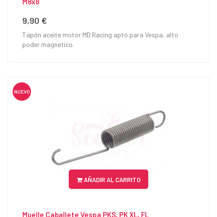
M8x8
9,90 €
Precio
Tapón aceite motor MD Racing apto para Vespa, alto
poder magnetico.
NUEVO
AÑADIR AL CARRITO
Muelle Caballete Vespa PKS, PK XL, FL