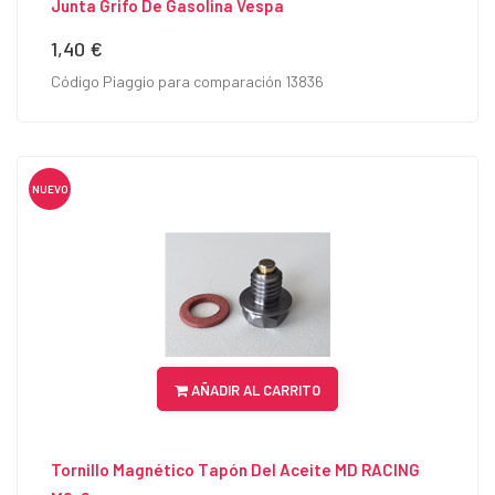
Junta Grifo De Gasolina Vespa
1,40 €
Precio
Código Piaggio para comparación 13836
NUEVO
AÑADIR AL CARRITO
Tornillo Magnético Tapón Del Aceite MD RACING