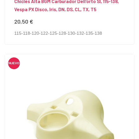
Chiclés Alta BGM Carburador Dell'orto SI, 115-138,
Vespa PX Disco, Iris, DN, DS, CL, TX, T5
20,50 €
Precio
115-118-120-122-125-128-130-132-135-138
NUEVO