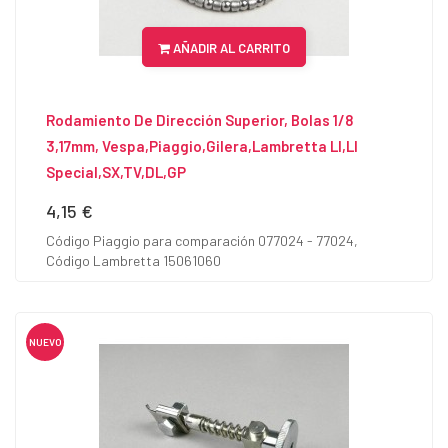
AÑADIR AL CARRITO
Rodamiento De Dirección Superior, Bolas 1/8
3,17mm, Vespa,Piaggio,Gilera,Lambretta LI,LI
Special,SX,TV,DL,GP
4,15 €
Precio
Código Piaggio para comparación 077024 - 77024,
Código Lambretta 15061060
NUEVO