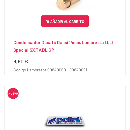
AÑADIR AL CARRITO
Condensador Ducati/Dansi 14mm, Lambretta LI,LI
Special,SX,TV,DL,GP
9,90 €
Precio
Código Lambretta 00840060 - 00840091
NUEVO