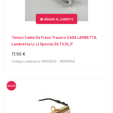
AÑADIR AL CARRITO
Tensor Cable De Freno Trasero CASA LAMBETTA,
Lambretta LI, LI Special,SX,TV,DL,P
17,50 €
Precio
Código Lambretta 19059002 - 19059050
NUEVO