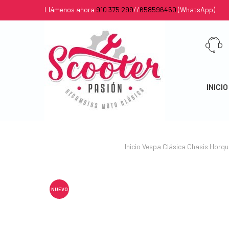
Llámenos ahora
910 375 299
//
658596460
(WhatsApp)
INICIO
Inicio
Vespa Clásica
Chasis
Horqui
NUEVO