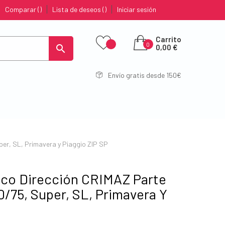
Comparar
Lista de deseos
Iniciar sesión
Carrito
0

0,00 €
Envío gratis desde 150€
er, SL, Primavera y Piaggio ZIP SP
co Dirección CRIMAZ Parte
0/75, Super, SL, Primavera Y