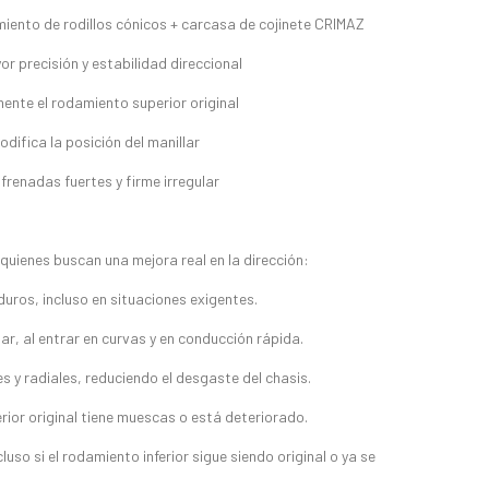
miento de rodillos cónicos + carcasa de cojinete CRIMAZ
r precisión y estabilidad direccional
ente el rodamiento superior original
difica la posición del manillar
frenadas fuertes y firme irregular
quienes buscan una mejora real en la dirección:
uros, incluso en situaciones exigentes.
r, al entrar en curvas y en conducción rápida.
s y radiales, reduciendo el desgaste del chasis.
ior original tiene muescas o está deteriorado.
luso si el rodamiento inferior sigue siendo original o ya se