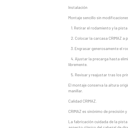
Instalación
Montaje sencillo sin modificaciones 
1. Retirar el rodamiento y la pista 
2. Colocar la carcasa CRIMAZ a pr
3. Engrasar generosamente el rod
4. Ajustar la precarga hasta elimi
libremente.
5. Revisar y reajustar tras los pr
El montaje conserva la altura origi
manillar.
Calidad CRIMAZ.
CRIMAZ es sinónimo de precisión y 
La fabricación cuidada de la pista 
aspecto clásico del cabezal de dir