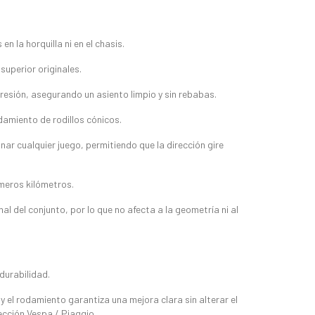
en la horquilla ni en el chasis.
superior originales.
esión, asegurando un asiento limpio y sin rebabas.
amiento de rodillos cónicos.
nar cualquier juego, permitiendo que la dirección gire
imeros kilómetros.
nal del conjunto, por lo que no afecta a la geometría ni al
durabilidad.
y el rodamiento garantiza una mejora clara sin alterar el
ección Vespa / Piaggio.