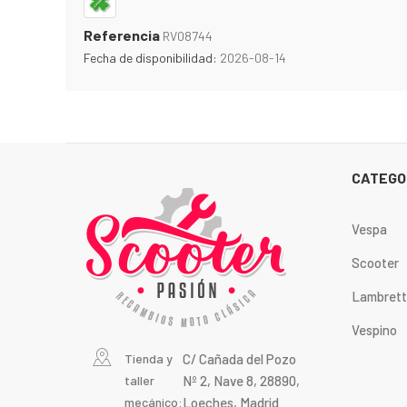
Referencia
RV08744
Fecha de disponibilidad:
2026-08-14
CATEGO
Vespa
Scooter
Lambret
Vespino
Tienda y
C/ Cañada del Pozo
taller
Nº 2, Nave 8, 28890,
mecánico:
Loeches, Madrid