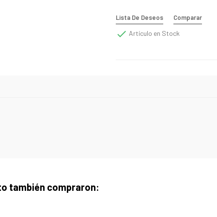
Lista De Deseos
Comparar

Artículo en Stock
cto también compraron: