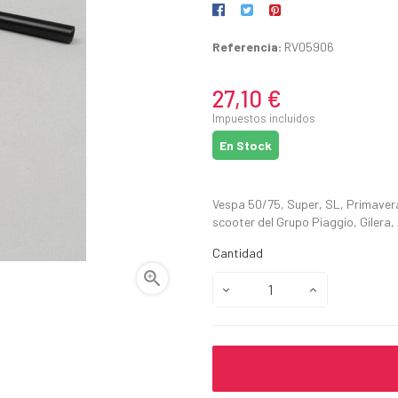
Referencia:
RV05906
27,10 €
Impuestos incluidos
En Stock
Vespa 50/75, Super, SL, Primavera
scooter del Grupo Piaggio, Gilera,
Cantidad
