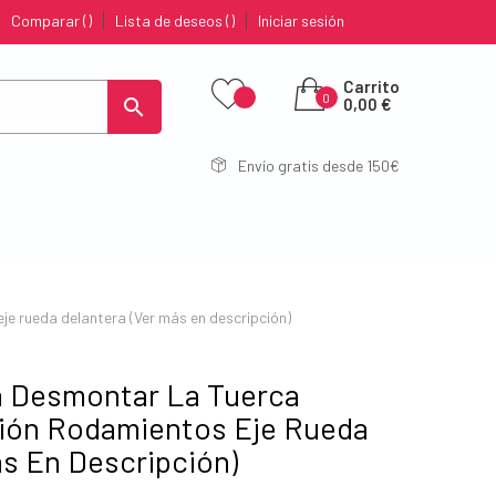
Comparar
Lista de deseos
Iniciar sesión
Carrito
0

0,00 €
Envío gratis desde 150€
je rueda delantera (Ver más en descripción)
a Desmontar La Tuerca
ción Rodamientos Eje Rueda
ás En Descripción)