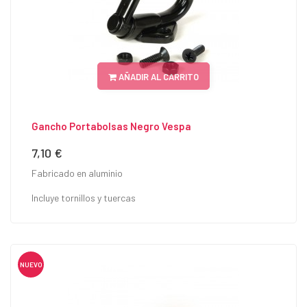
AÑADIR AL CARRITO
Gancho Portabolsas Negro Vespa
7,10 €
Precio
Fabricado en aluminio
Incluye tornillos y tuercas
NUEVO