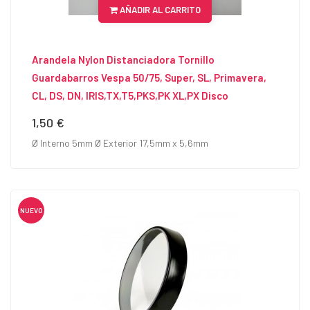
AÑADIR AL CARRITO
Arandela Nylon Distanciadora Tornillo
Guardabarros Vespa 50/75, Super, SL, Primavera,
CL, DS, DN, IRIS,TX,T5,PKS,PK XL,PX Disco
1,50 €
Precio
Ø Interno 5mm Ø Exterior 17,5mm x 5,6mm
NUEVO