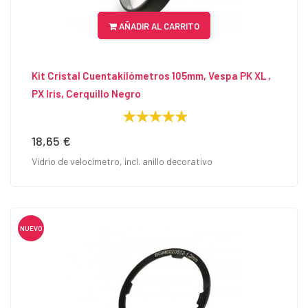
AÑADIR AL CARRITO
Kit Cristal Cuentakilómetros 105mm, Vespa PK XL ,
PX Iris, Cerquillo Negro
18,65 €
Precio
Vidrio de velocímetro, incl. anillo decorativo
NUEVO