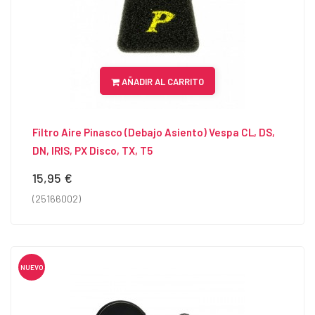
AÑADIR AL CARRITO
Filtro Aire Pinasco (debajo Asiento) Vespa CL, DS,
DN, IRIS, PX Disco, TX, T5
15,95 €
Precio
(25166002)
NUEVO