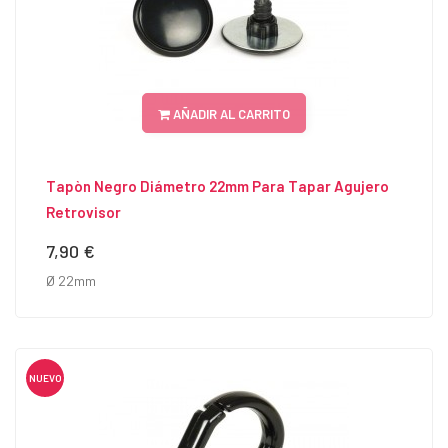
AÑADIR AL CARRITO
Tapòn Negro Diámetro 22mm Para Tapar Agujero
Retrovisor
7,90 €
Precio
Ø 22mm
NUEVO