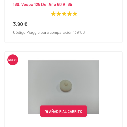
160, Vespa 125 Del Año 60 Al 65
3,90 €
Precio
Código Piaggio para comparación 139100
NUEVO
AÑADIR AL CARRITO