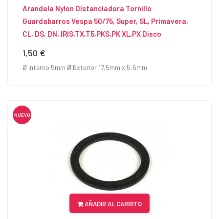
Arandela Nylon Distanciadora Tornillo
Guardabarros Vespa 50/75, Super, SL, Primavera,
CL, DS, DN, IRIS,TX,T5,PKS,PK XL,PX Disco
1,50 €
Precio
Ø Interno 5mm Ø Exterior 17,5mm x 5,6mm
NUEVO
AÑADIR AL CARRITO