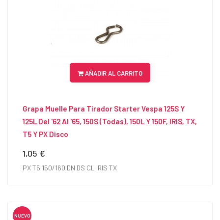
AÑADIR AL CARRITO
Grapa Muelle Para Tirador Starter Vespa 125S Y
125L Del '62 Al '65, 150S (todas), 150L Y 150F, IRIS, TX,
T5 Y PX Disco
1,05 €
Precio
PX T5 150/160 DN DS CL IRIS TX
NUEVO