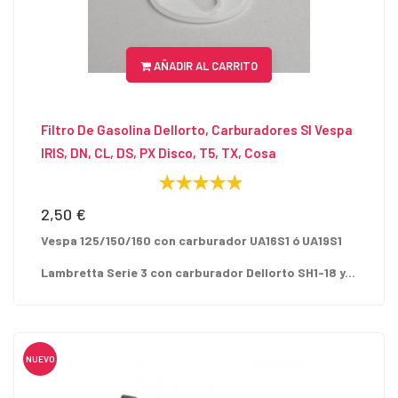
AÑADIR AL CARRITO
Filtro De Gasolina Dellorto, Carburadores SI Vespa
IRIS, DN, CL, DS, PX Disco, T5, TX, Cosa
2,50 €
Precio
Vespa 125/150/160 con carburador UA16S1 ó UA19S1
Lambretta Serie 3 con carburador Dellorto SH1-18 y...
NUEVO