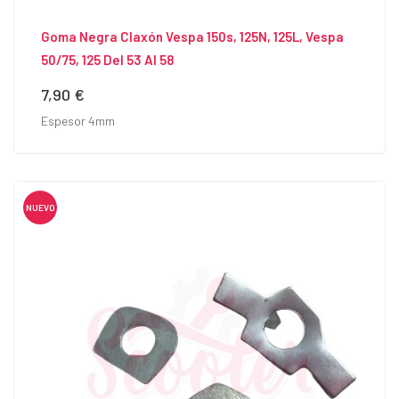
Goma Negra Claxón Vespa 150s, 125N, 125L, Vespa
50/75, 125 Del 53 Al 58
7,90 €
Precio
Espesor 4mm
NUEVO