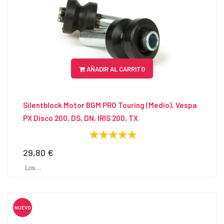
AÑADIR AL CARRITO
Silentblock Motor BGM PRO Touring (Medio), Vespa
PX Disco 200, DS, DN, IRIS 200, TX
29,80 €
Precio
Los...
NUEVO