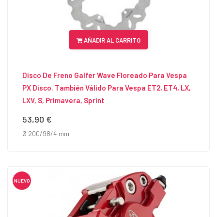
AÑADIR AL CARRITO
Disco De Freno Galfer Wave Floreado Para Vespa
PX Disco. También Válido Para Vespa ET2, ET4, LX,
LXV, S, Primavera, Sprint
53,90 €
Precio
Ø 200/98/4 mm
NUEVO