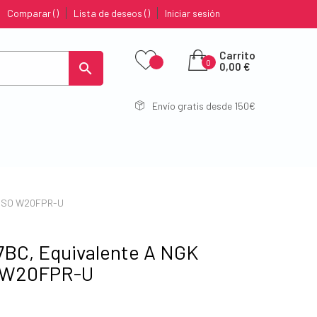
Comparar
Lista de deseos
Iniciar sesión
Carrito
0

0,00 €
Envío gratis desde 150€
ENSO W20FPR-U
BC, Equivalente A NGK
 W20FPR-U