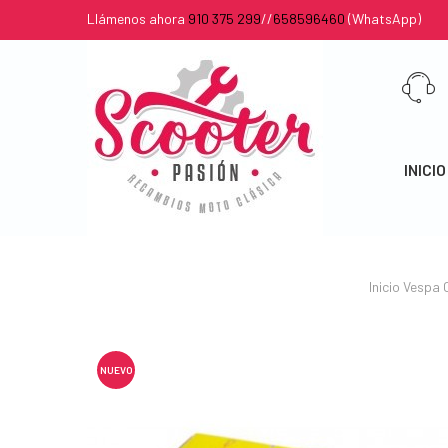
Llámenos ahora
910 375 299
//
658596460
(WhatsApp)
INICIO
Inicio
Vespa 
NUEVO