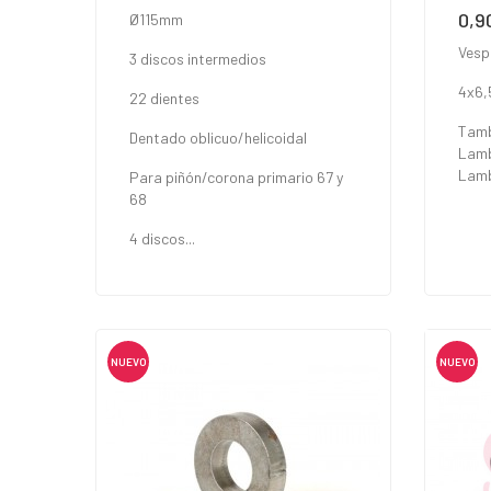
0,9
Prec
Ø115mm
Vesp
3 discos intermedios
4x6
22 dientes
Tamb
Dentado oblicuo/helicoidal
Lamb
Lamb
Para piñón/corona primario 67 y
68
4 discos...
NUEVO
NUEVO