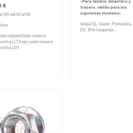
-Para tambor delantero y
0 €
io
trasero, válido para los
siguientes modelos:
a 125 del 53 al 65
Vespa SL, Super, Primavera,
,5mm
DS, 150s (segunda...
ién cigüeñal lado volante
retta LI,TV,eje rueda trasera
retta LDV