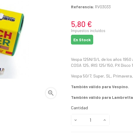
Referencia:
RV03033
5,80 €
Impuestos incluidos
En Stock
Vespa 125N/S/L de los años 1950 al
COSA 125, IRIS 125/150, PX Disco 
Vespa 50/7, Super, SL, Primavera, 
También válido para Vespino.

También válido para Lambretta
Cantidad