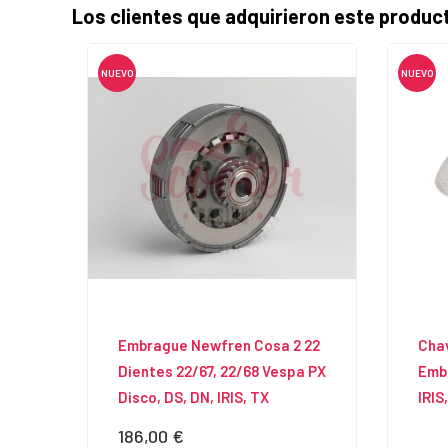
Los clientes que adquirieron este produ
NUEVO
NUEVO
Embrague Newfren Cosa 2 22
Cha
Dientes 22/67, 22/68 Vespa PX
Embr
Disco, DS, DN, IRIS, TX
IRIS
186,00 €
Precio