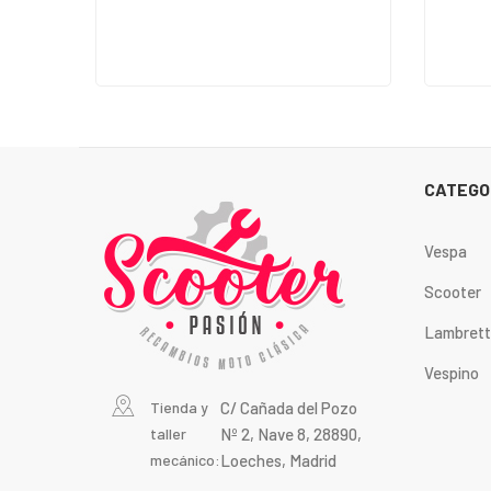
CATEGO
Vespa
Scooter
Lambret
Vespino
Tienda y
C/ Cañada del Pozo
taller
Nº 2, Nave 8, 28890,
mecánico:
Loeches, Madrid