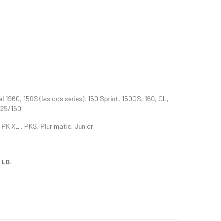
 1960, 150S (las dos series), 150 Sprint, 150GS, 160, CL,
125/150
PK XL , PKS, Plurimatic, Junior
 LD.