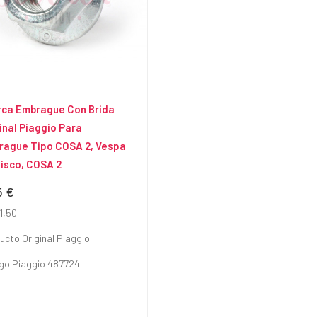
rca Embrague Con Brida
inal Piaggio Para
rague Tipo COSA 2, Vespa
isco, COSA 2
5 €
io
1,50
ucto Original Piaggio.
go Piaggio 487724