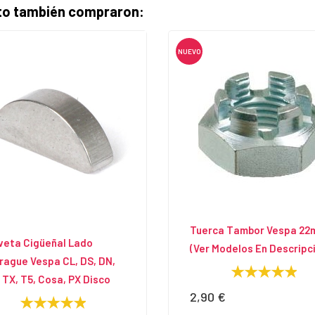
cto también compraron:
NUEVO
Tuerca Tambor Vespa 2
veta Cigüeñal Lado
(ver Modelos En Descripc
ague Vespa CL, DS, DN,
, TX, T5, Cosa, PX Disco
2,90 €
Precio