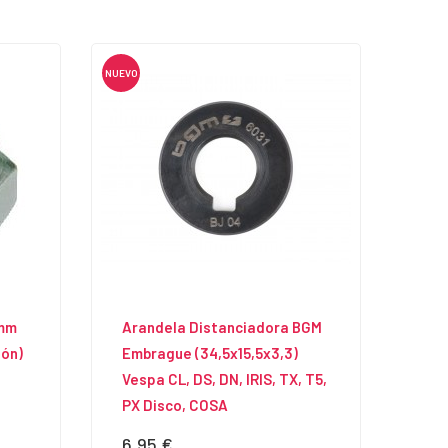
NUEVO
2mm
Arandela Distanciadora BGM
ión)
Embrague (34,5x15,5x3,3)
Vespa CL, DS, DN, IRIS, TX, T5,
PX Disco, COSA
6,95 €
Precio