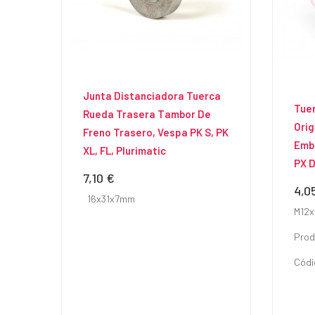
Junta Distanciadora Tuerca
Tue
Rueda Trasera Tambor De
Orig
Freno Trasero, Vespa PK S, PK
Emb
XL, FL, Plurimatic
PX D
7,10 €
Precio
4,0
Prec
16x31x7mm
M12x
Prod
Códi