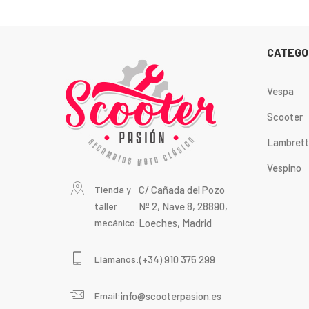
CATEGO
Vespa
Scooter
Lambret
Vespino
Tienda y
C/ Cañada del Pozo
taller
Nº 2, Nave 8, 28890,
mecánico:
Loeches, Madrid
Llámanos:
(+34) 910 375 299
Email:
info@scooterpasion.es