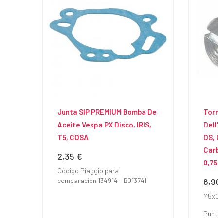
Junta SIP PREMIUM Bomba De
Torn
Aceite Vespa PX Disco, IRIS,
Dell
T5, COSA
DS, 
Carb
2,35 €
Precio
0,75
Código Piaggio para
comparación 134914 - B013741
6,9
Prec
M5x0
Punt