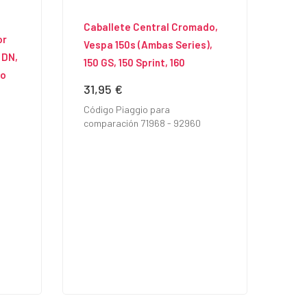
Caballete Central Cromado,
or
Vespa 150s (ambas Series),
 DN,
150 GS, 150 Sprint, 160
co
31,95 €
Precio
Código Piaggio para
comparación 71968 - 92960