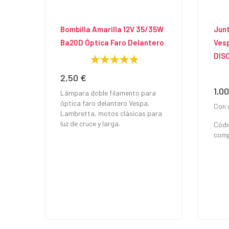
Bombilla Amarilla 12V 35/35W
Jun
Ba20D Óptica Faro Delantero
Vesp
DIS
2,50 €
Precio
1,0
Prec
Lámpara doble filamento para
óptica faro delantero Vespa,
Con 
Lambretta, motos clásicas para
luz de cruce y larga.
Códi
comp