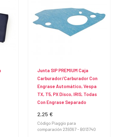
n
Junta SIP PREMIUM Caja
Carburador/Carburador Con
Engrase Automático, Vespa
TX, T5, PX Disco, IRIS, Todas
Con Engrase Separado
2,25 €
Precio
Código Piaggio para
comparación 239367 - B013740