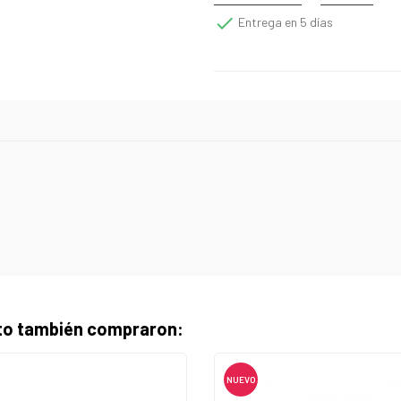

Entrega en 5 días
cto también compraron:
NUEVO