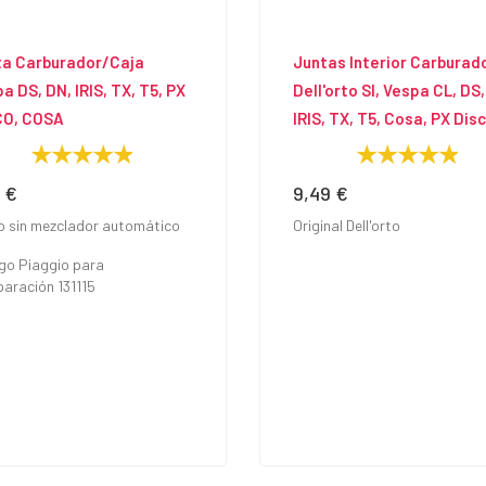
ta Carburador/Caja
Juntas Interior Carburad
a DS, DN, IRIS, TX, T5, PX
Dell'orto SI, Vespa CL, DS,
CO, COSA
IRIS, TX, T5, Cosa, PX Dis
0 €
9,49 €
io
Precio
o sin mezclador automático
Original Dell'orto
go Piaggio para
aración 131115