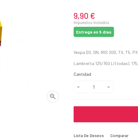
9,90 €
Impuestos incluidos
Entrega en 5 días
Vespa DS, DN, IRIS 200, TX, T5, P
Lambretta 125/150 LI (todas), 175
Cantidad

Lista De Deseos
Comparar