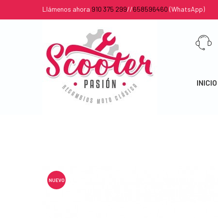
Llámenos ahora
910 375 299
//
658596460
(WhatsApp)
INICIO
NUEVO