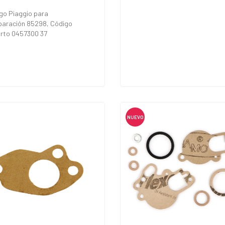
go Piaggio para
aración 85298, Código
'orto 0457300 37
NUEVO