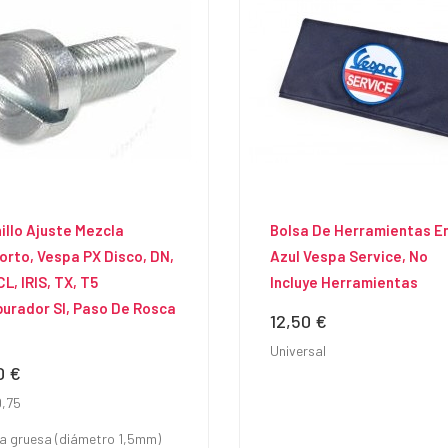
illo Ajuste Mezcla
Bolsa De Herramientas E
'orto, Vespa PX Disco, DN,
Azul Vespa Service, No
CL, IRIS, TX, T5
Incluye Herramientas
urador SI, Paso De Rosca
12,50 €
Precio
Universal
0 €
io
,75
a gruesa (diámetro 1,5mm)