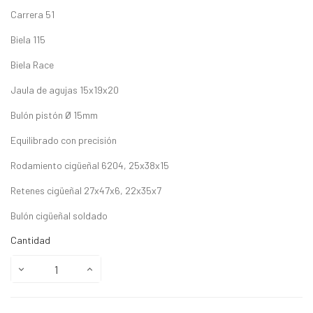
Carrera 51
Biela 115
Biela Race
Jaula de agujas 15x19x20
Bulón pistón Ø 15mm
Equilibrado con precisión
Rodamiento cigüeñal 6204, 25x38x15
Retenes cigüeñal 27x47x6, 22x35x7
Bulón cigüeñal soldado
Cantidad