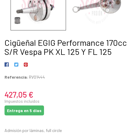
Cigüeñal EGIG Performance 170cc
S/R Vespa PK XL 125 Y FL 125
Referencia:
RV01444
427,05 €
Impuestos incluidos
Entrega en 5 días
Admisión por láminas, full circle