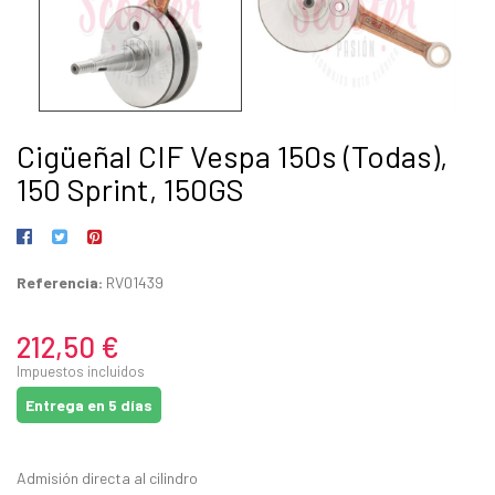
Cigüeñal CIF Vespa 150s (Todas),
150 Sprint, 150GS
Referencia:
RV01439
212,50 €
Impuestos incluidos
Entrega en 5 días
Admisión directa al cilindro