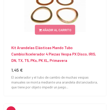
AÑADIR AL CARRITO
Kit Arandelas Elásticas Mando Tubo
Cambio/Acelerador 4 Piezas Vespa PX Disco, IRIS,
DN, TX, T5, PKs, PK XL, Primavera
1,45 €
Precio
El acelerador y el tubo de cambio de muchas vespas
manuales se monta mediante una arandela distanciadora,
que tiene por objeto impedir un juego...