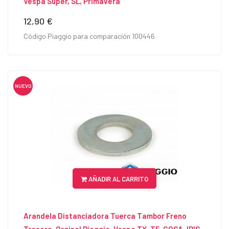
Vespa Super, SL, Primavera
12,90 €
Precio
Código Piaggio para comparación 100446
NUEVO
AÑADIR AL CARRITO
Arandela Distanciadora Tuerca Tambor Freno