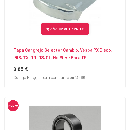
AÑADIR AL CARRITO
Tapa Cangrejo Selector Cambio, Vespa PX Disco,
IRIS, TX, DN, DS, CL. No Sirve Para T5
9,85 €
Precio
Código Piaggio para comparación 138865
NUEVO