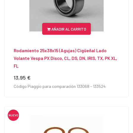
AÑADIR AL CARRITO
Rodamiento 25x38x15 (Agujas) Cigüeñal Lado
Volante Vespa PX Disco, CL, DS, DN, IRIS, TX, PK XL,
FL
13,95 €
Precio
Código Piaggio para comparación 133068 - 133524
NUEVO