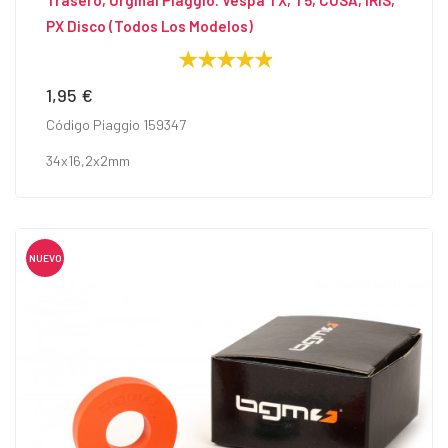
Trasero, Orginal Piaggio. Vespa TX, T5, COSA, IRIS,
PX Disco (todos Los Modelos)
1,95 €
Precio
Código Piaggio 159347
34x16,2x2mm
NUEVO