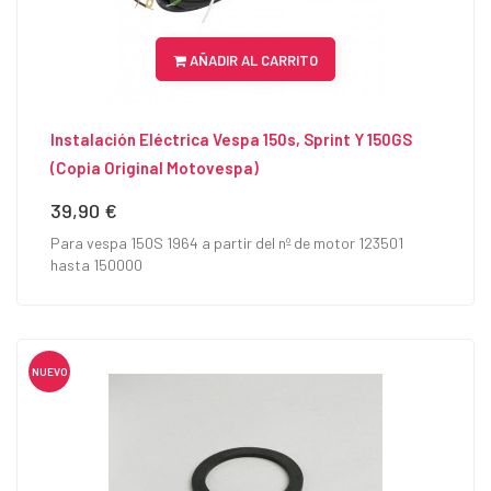
AÑADIR AL CARRITO
Instalación Eléctrica Vespa 150s, Sprint Y 150GS
(Copia Original Motovespa)
39,90 €
Precio
Para vespa 150S 1964 a partir del nº de motor 123501
hasta 150000
NUEVO