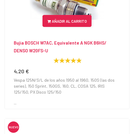
AÑADIR AL CARRITO
Bujía BOSCH W7AC, Equivalente A NGK B6HS/
DENSO W20FS-U
4,20 €
Precio
Vespa 125N/S/L de los años 1950 al 1960, 150S (las dos
series), 150 Sprint, 150GS, 160, CL, COSA 125, IRIS
125/150, PX Disco 125/150
...
NUEVO