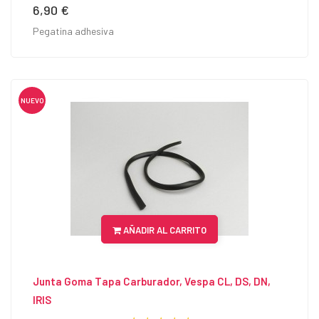
6,90 €
Precio
Pegatina adhesiva
NUEVO
AÑADIR AL CARRITO
Junta Goma Tapa Carburador, Vespa CL, DS, DN,
IRIS