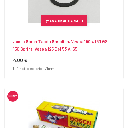
AÑADIR AL CARRITO
Junta Goma Tapón Gasolina, Vespa 150s, 150 GS,
150 Sprint, Vespa 125 Del 53 Al 65
4,00 €
Precio
Diámetro exterior 71mm
NUEVO