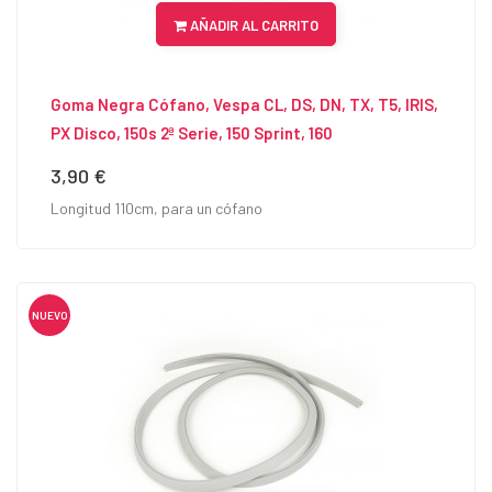
AÑADIR AL CARRITO
Goma Negra Cófano, Vespa CL, DS, DN, TX, T5, IRIS,
PX Disco, 150s 2ª Serie, 150 Sprint, 160
3,90 €
Precio
Longitud 110cm, para un cófano
NUEVO