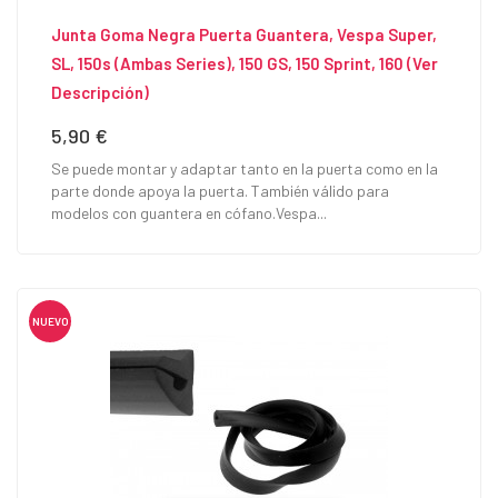
Junta Goma Negra Puerta Guantera, Vespa Super,
SL, 150s (ambas Series), 150 GS, 150 Sprint, 160 (Ver
Descripción)
5,90 €
Precio
Se puede montar y adaptar tanto en la puerta como en la
parte donde apoya la puerta. También válido para
modelos con guantera en cófano.Vespa...
NUEVO