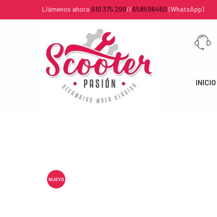
Llámenos ahora
910 375 299
//
658596460
(WhatsApp)
INICIO
NUEVO