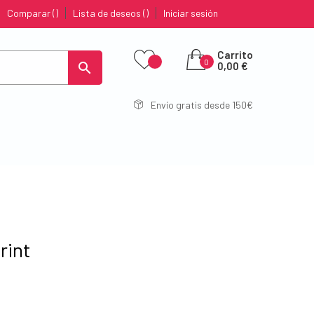
Comparar
Lista de deseos
Iniciar sesión
Carrito
0

0,00 €
Envío gratis desde 150€
rint