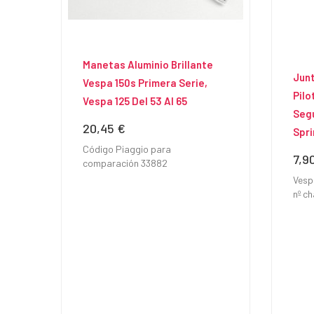
Manetas Aluminio Brillante
Junt
Vespa 150s Primera Serie,
Pilo
Vespa 125 Del 53 Al 65
Segu
20,45 €
Precio
Spri
Código Piaggio para
7,9
Prec
comparación 33882
Vesp
nº c