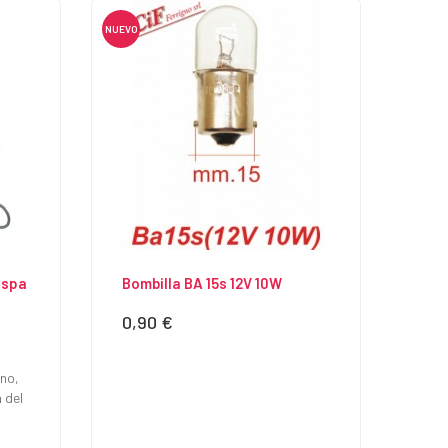
NUEVO
espa
Bombilla BA 15s 12V 10W
0,90 €
Precio
eno,
 del