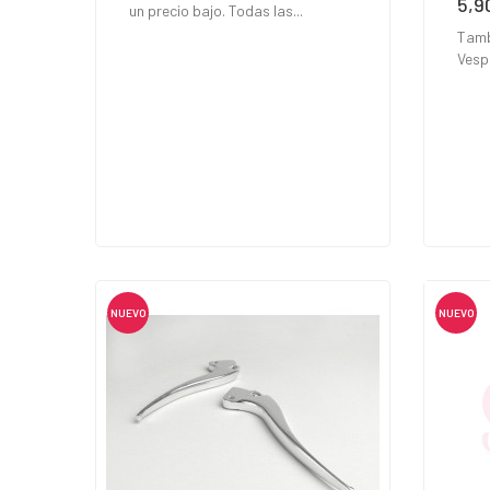
5,9
Prec
un precio bajo. Todas las...
Tamb
Vesp
NUEVO
NUEVO