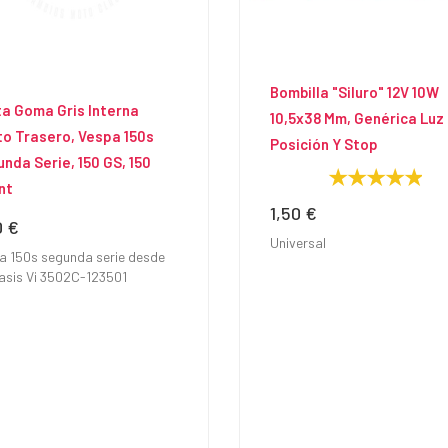
Bombilla "Siluro" 12V 10W
a Goma Gris Interna
10,5x38 Mm, Genérica Luz
to Trasero, Vespa 150s
Posición Y Stop
nda Serie, 150 GS, 150
nt
1,50 €
Precio
0 €
io
Universal
a 150s segunda serie desde
hasis Vi 3502C-123501