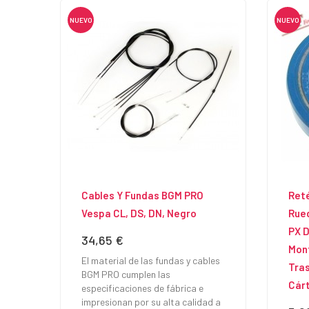
NUEVO
NUEVO
Cables Y Fundas BGM PRO
Ret
Vespa CL, DS, DN, Negro
Rued
PX D
34,65 €
Precio
Mon
El material de las fundas y cables
Tras
BGM PRO cumplen las
Cár
especificaciones de fábrica e
impresionan por su alta calidad a