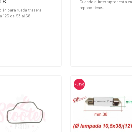
0 €
io
Cuando el interruptor esta en
reposo tiene...
ién para rueda trasera
a 125 del 53 al 58
NUEVO