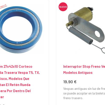
NUEVO
én 27x42x10 Corteco
Interruptor Stop Freno V
a Trasera Vespa T5, TX,
Modelos Antiguos
isco, Modelos Que
19,90 €
Precio
tan El Retén Rueda
Vespas antiguas sin luz de fr
era Por Dentro Del
se puede acoplar en la bieleta
ter
freno trasero.