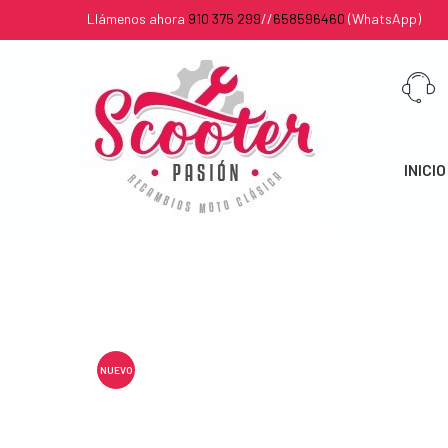
Llámenos ahora
910 375 299
//
658596460
(WhatsApp)
INICIO
NUEVO