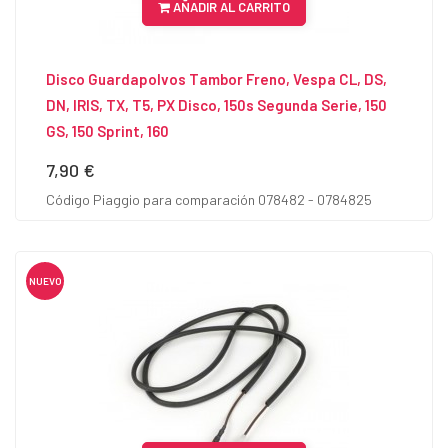
AÑADIR AL CARRITO
Disco Guardapolvos Tambor Freno, Vespa CL, DS,
DN, IRIS, TX, T5, PX Disco, 150s Segunda Serie, 150
GS, 150 Sprint, 160
7,90 €
Precio
Código Piaggio para comparación 078482 - 0784825
NUEVO