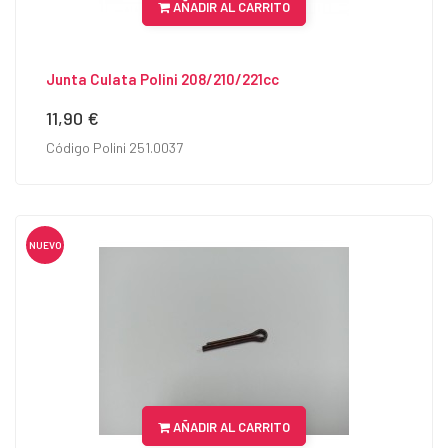
AÑADIR AL CARRITO
Junta Culata Polini 208/210/221cc
11,90 €
Precio
Código Polini 251.0037
NUEVO
AÑADIR AL CARRITO