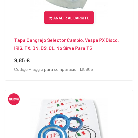
AÑADIR AL CARRITO
Tapa Cangrejo Selector Cambio, Vespa PX Disco,
IRIS, TX, DN, DS, CL. No Sirve Para T5
9,85 €
Precio
Código Piaggio para comparación 138865
NUEVO