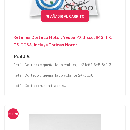
AÑADIR AL CARRITO
Retenes Corteco Motor, Vespa PX Disco, IRIS, TX,
T5, COSA, Incluye Tóricas Motor
14,90 €
Precio
Retén Corteco cigüeñal lado embrague 31x62,5x5,8/4,3
Retén Corteco cigüeñal lado volante 24x35x6
Retén Corteco rueda trasera...
NUEVO