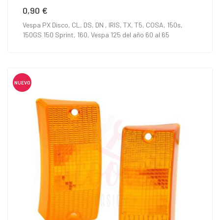
0,90 €
Precio
Vespa PX Disco, CL, DS, DN , IRIS, TX, T5, COSA, 150s,
150GS 150 Sprint, 160, Vespa 125 del año 60 al 65
NUEVO