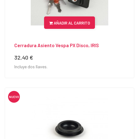
AÑADIR AL CARRITO
Cerradura Asiento Vespa PX Disco, IRIS
32,40 €
Precio
Incluye dos llaves.
NUEVO