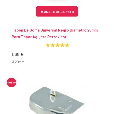
AÑADIR AL CARRITO
Tapón De Goma Universal Negro Diámetro 20mm
Para Tapar Agujero Retrovisor
1,35 €
Precio
Ø 20mm
NUEVO