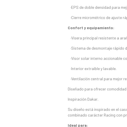
·EPS de doble densidad para mejo
·Cierre micrométrico de ajuste rá
Confort y equipamiento:
·Visera principal resistente a ara
·Sistema de desmontaje rápido de
·Visor solar interno accionable c
·Interior extraíble y lavable.
·Ventilación central para mejor re
Diseñado para ofrecer comodidad 
Inspiración Dakar.
Su diseño está inspirado en el casc
combinado carácter Racing con pra
Ideal para: