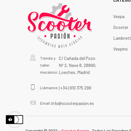
Vespa
Scooter
Lambret
Vespino
Tienda y
C/ Cañada del Pozo
taller
Nº 2, Nave 8, 28890,
mecánico:
Loeches, Madrid
Llámanos:
(+34) 910 375 299
Email:
info@scooterpasion.es
Copyright © 2022 -
Scooter Pasión
. Todos Los Derechos 