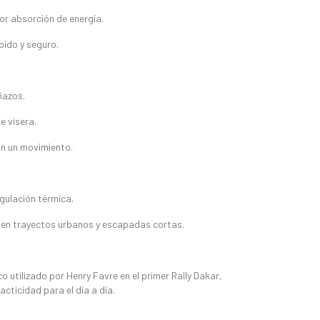
r absorción de energía.
pido y seguro.
ñazos.
 visera.
on un movimiento.
gulación térmica.
en trayectos urbanos y escapadas cortas.
o utilizado por Henry Favre en el primer Rally Dakar,
cticidad para el día a día.