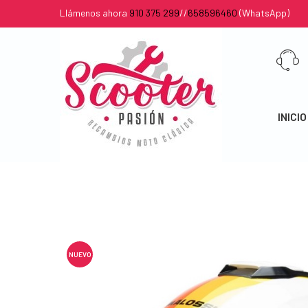
Llámenos ahora
910 375 299
//
658596460
(WhatsApp)
INICIO
NUEVO