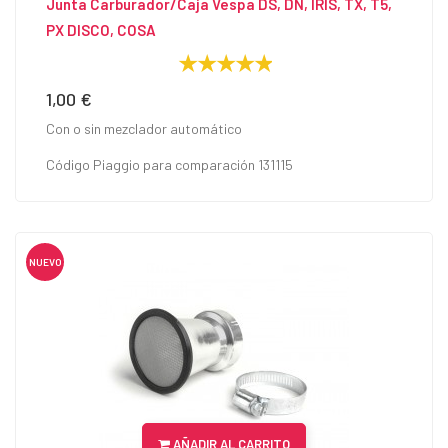
Junta Carburador/Caja Vespa DS, DN, IRIS, TX, T5,
PX DISCO, COSA
1,00 €
Precio
Con o sin mezclador automático
Código Piaggio para comparación 131115
NUEVO
AÑADIR AL CARRITO