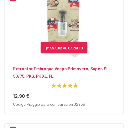
AÑADIR AL CARRITO
Extractor Embrague Vespa Primavera, Super, SL,
50/75, PKS, PK XL, FL
12,90 €
Precio
Código Piaggio para comparación 029551