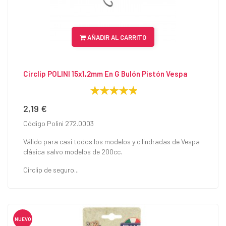
AÑADIR AL CARRITO
Circlip POLINI 15x1,2mm En G Bulón Pistón Vespa
2,19 €
Precio
Código Polini 272.0003
Válido para casi todos los modelos y cilindradas de Vespa
clásica salvo modelos de 200cc.
Circlip de seguro...
NUEVO