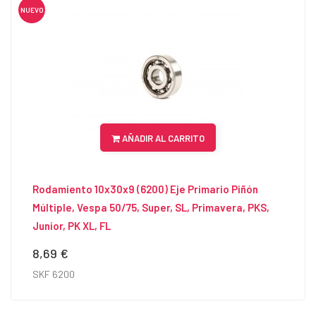
NUEVO
AÑADIR AL CARRITO
Rodamiento 10x30x9 (6200) Eje Primario Piñón
Múltiple, Vespa 50/75, Super, SL, Primavera, PKS,
Junior, PK XL, FL
8,69 €
Precio
SKF 6200