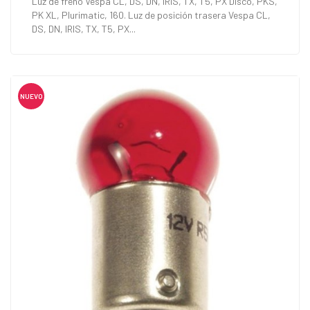
Luz de freno Vespa CL, DS, DN, IRIS, TX, T5, PX Disco, PKS,
PK XL, Plurimatic, 160. Luz de posición trasera Vespa CL,
DS, DN, IRIS, TX, T5, PX...
NUEVO