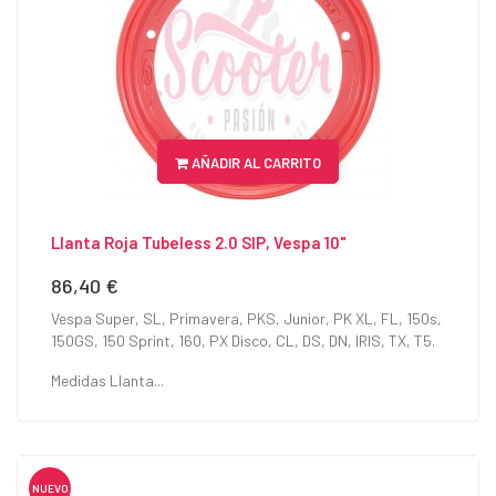
AÑADIR AL CARRITO
Llanta Roja Tubeless 2.0 SIP, Vespa 10"
86,40 €
Precio
Vespa Super, SL, Primavera, PKS, Junior, PK XL, FL, 150s,
150GS, 150 Sprint, 160, PX Disco, CL, DS, DN, IRIS, TX, T5.
Medidas Llanta...
NUEVO