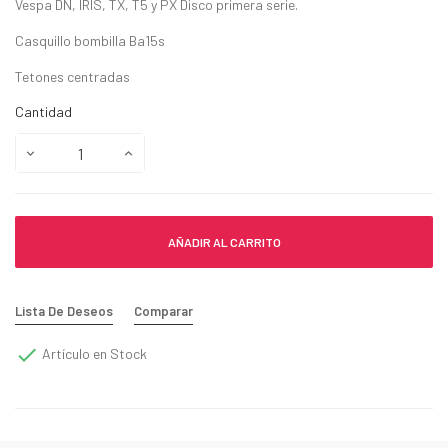
Vespa DN, IRIS, TX, T5 y PX Disco primera serie.
Casquillo bombilla Ba15s
Tetones centradas
Cantidad
AÑADIR AL CARRITO
Lista De Deseos
Comparar

Artículo en Stock