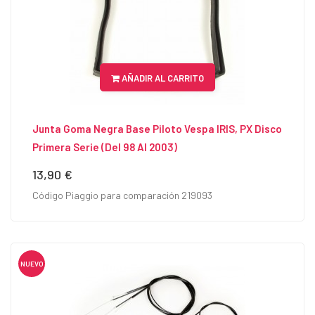
AÑADIR AL CARRITO
Junta Goma Negra Base Piloto Vespa IRIS, PX Disco
Primera Serie (del 98 Al 2003)
13,90 €
Precio
Código Piaggio para comparación 219093
NUEVO