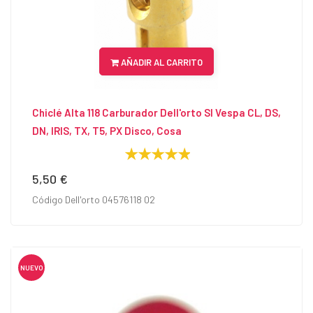
AÑADIR AL CARRITO
Chiclé Alta 118 Carburador Dell'orto SI Vespa CL, DS,
DN, IRIS, TX, T5, PX Disco, Cosa
5,50 €
Precio
Código Dell'orto 04576118 02
NUEVO