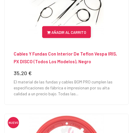
AÑADIR AL CARRITO
Cables Y Fundas Con Interior De Teflon Vespa IRIS,
PX DISCO (todos Los Modelos), Negro
35,20 €
Precio
El material de las fundas y cables BGM PRO cumplen las
especificaciones de fábrica e impresionan por su alta
calidad a un precio bajo. Todas las...
NUEVO