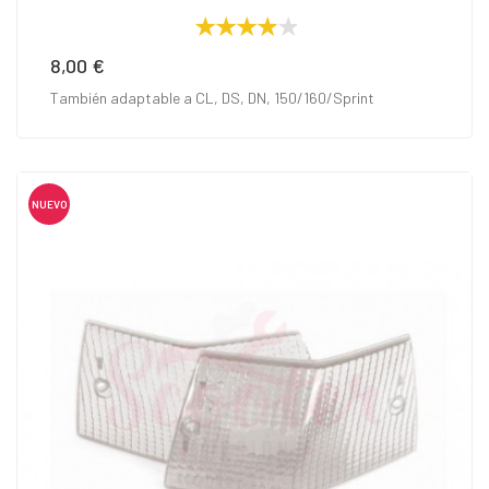
8,00 €
Precio
También adaptable a CL, DS, DN, 150/160/Sprint
NUEVO