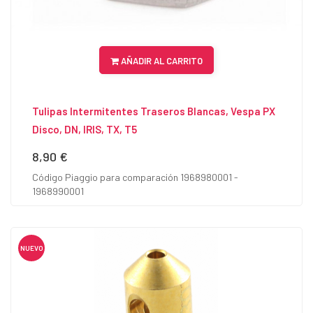
AÑADIR AL CARRITO
Tulipas Intermitentes Traseros Blancas, Vespa PX
Disco, DN, IRIS, TX, T5
8,90 €
Precio
Código Piaggio para comparación 1968980001 -
1968990001
NUEVO