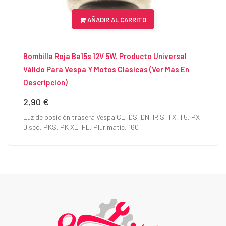
AÑADIR AL CARRITO
Bombilla Roja Ba15s 12V 5W. Producto Universal
Válido Para Vespa Y Motos Clásicas (Ver Más En
Descripción)
2,90 €
Precio
Luz de posición trasera Vespa CL, DS, DN, IRIS, TX, T5, PX
Disco, PKS, PK XL, FL, Plurimatic, 160