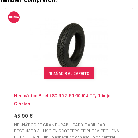
NUEVO
AÑADIR AL CARRITO
Neumático Pirelli SC 30 3.50-10 51J TT, Dibujo
Clásico
45,90 €
Precio
NEUMÁTICO DE GRAN DURABILIDAD Y FIABILIDAD
DESTINADO AL USO EN SCOOTERS DE RUEDA PEQUEÑA
DE USO DIARIO Dibujo específico con esculpido central...