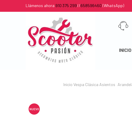
Llámenos ahora
910 375 299
//
658596460
(WhatsApp)
INICIO
Inicio
Vespa Clásica
Asientos
Arandel
NUEVO