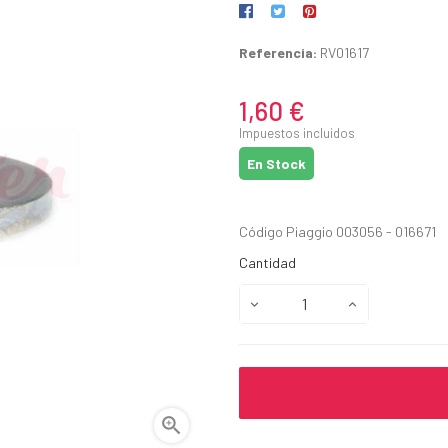
Referencia:
RV01617
1,60 €
Impuestos incluidos
En Stock
Código Piaggio 003056 - 016671
Cantidad
