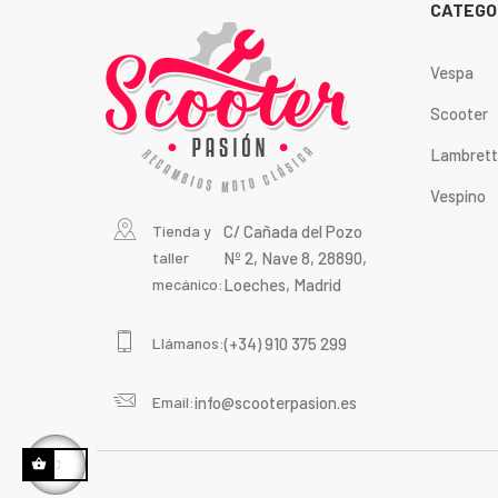
CATEGO
Vespa
Scooter
Lambret
Vespino
Tienda y
C/ Cañada del Pozo
taller
Nº 2, Nave 8, 28890,
mecánico:
Loeches, Madrid
Llámanos:
(+34) 910 375 299
Email:
info@scooterpasion.es