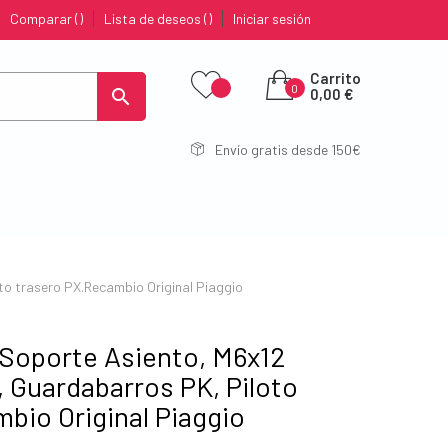
Comparar
Lista de deseos
Iniciar sesión
Carrito
0

0,00 €
Envío gratis desde 150€
to trasero PX.Recambio Original Piaggio
o Soporte Asiento, M6x12
 Guardabarros PK, Piloto
bio Original Piaggio