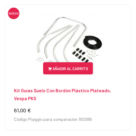
NUEVO
AÑADIR AL CARRITO
Kit Guías Suelo Con Bordón Plástico Plateado,
Vespa PKS
61,00 €
Precio
Código Piaggio para comparación 192086