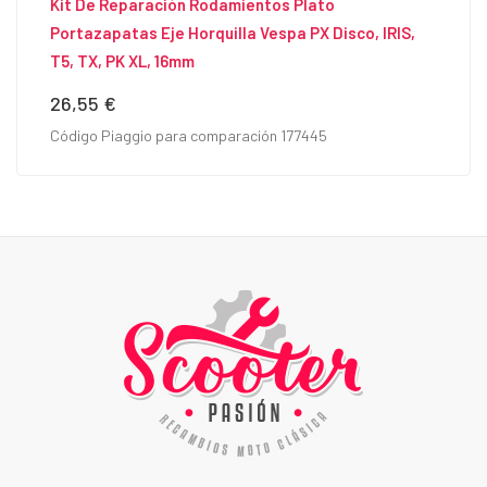
Kit De Reparación Rodamientos Plato
Portazapatas Eje Horquilla Vespa PX Disco, IRIS,
T5, TX, PK XL, 16mm
26,55 €
Precio
Código Piaggio para comparación 177445