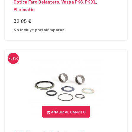
Óptica Faro Delantero, Vespa PKS, PK XL,
Plurimatic
32,85 €
Precio
No incluye portalámparas
NUEVO
AÑADIR AL CARRITO