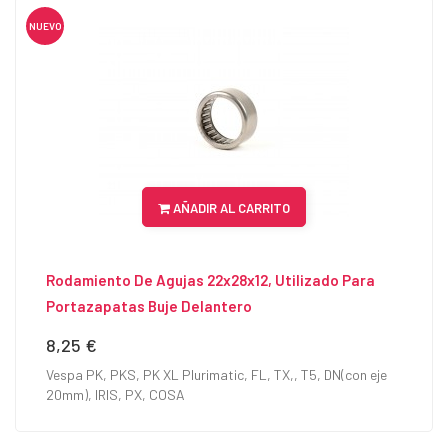
NUEVO
AÑADIR AL CARRITO
Rodamiento De Agujas 22x28x12, Utilizado Para
Portazapatas Buje Delantero
8,25 €
Precio
Vespa PK, PKS, PK XL Plurimatic, FL, TX,, T5, DN(con eje
20mm), IRIS, PX, COSA