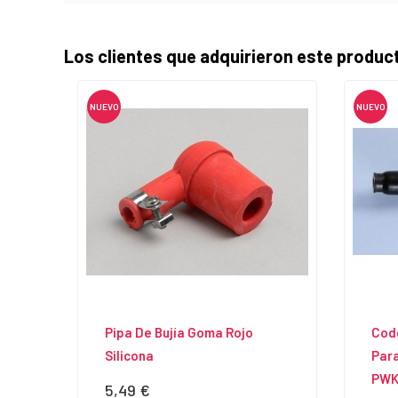
Los clientes que adquirieron este produ
NUEVO
NUEVO
Pipa De Bujía Goma Rojo
Codo
Silicona
Para
PWK,
5,49 €
Precio