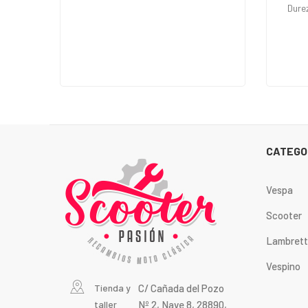
Dure
CATEGO
Vespa
Scooter
Lambret
Vespino
Tienda y
C/ Cañada del Pozo
taller
Nº 2, Nave 8, 28890,