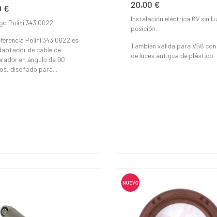
20,00 €
Precio
0 €
io
Instalación eléctrica 6V sin lu
go Polini 343.0022
posición.
ferencia Polini 343.0022 es
También válida para V56 con 
daptador de cable de
de luces antigua de plástico.
erador en ángulo de 90
os, diseñado para...
NUEVO