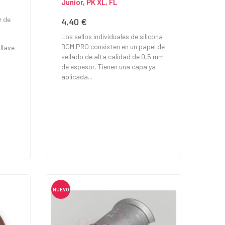
Junior, PK XL, FL
z de
4,40 €
Precio
Los sellos individuales de silicona
BGM PRO consisten en un papel de
llave
sellado de alta calidad de 0,5 mm
de espesor. Tienen una capa ya
aplicada...
NUEVO