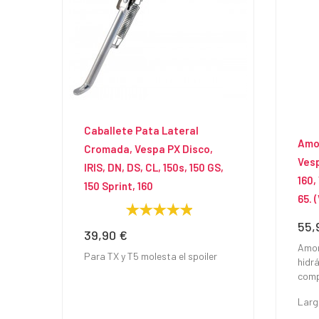
Caballete Pata Lateral
Amo
Cromada, Vespa PX Disco,
Vesp
IRIS, DN, DS, CL, 150s, 150 GS,
160,
150 Sprint, 160
65. 
55,
Prec
39,90 €
Precio
Amor
Para TX y T5 molesta el spoiler
hidrá
comp
Larg