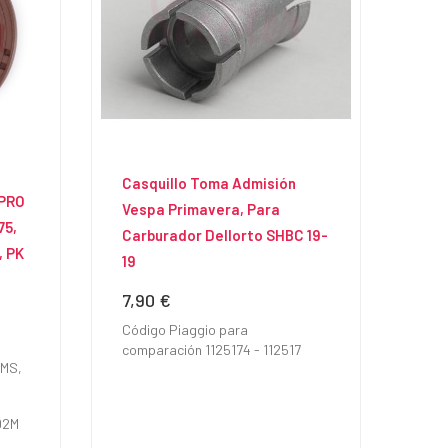
Casquillo Toma Admisión
 PRO
Vespa Primavera, Para
75,
Carburador Dellorto SHBC 19-
, PK
19
7,90 €
Precio
Código Piaggio para
comparación 1125174 - 112517
0MS,
02M