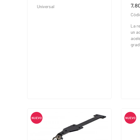
7,8
Prec
Universal
Códi
La re
un a
acel
grad
NUEVO
NUEVO