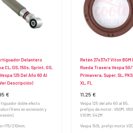
rtiguador Delantero
Retén 27x37x7 Viton BGM
a CL, DS, 150s, Sprint, GS,
Rueda Trasera Vespa 50/
 Vespa 125 Del Año 60 Al
Primavera, Super, SL, PKS
(Ver Descripción)
XL, FL
95 €
11,25 €
io
Precio
tiguador doble efecto
Vespa 125 del año 60 al 65,
ulico (freno en extensión y
prefijos de motor: V60M, V6
resión).
V101M, 542M
o=175/210mm.
Vespa 150L prefijo motor V2