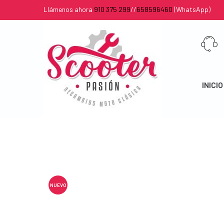
Llámenos ahora
910 375 299
//
658596460
(WhatsApp)
INICIO
NUEVO