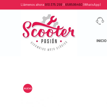
Llámenos ahora
910 375 299
//
658596460
(WhatsApp)
INICIO
NUEVO