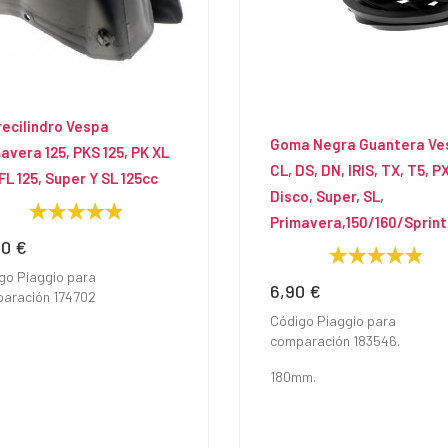
ecilindro Vespa
Goma Negra Guantera Ve
avera 125, PKS 125, PK XL
CL, DS, DN, IRIS, TX, T5, P
 FL 125, Super Y SL 125cc
Disco, Super, SL,
Primavera,150/160/Sprint
90 €
io
go Piaggio para
6,90 €
Precio
aración 174702
Código Piaggio para
comparación 183546.
180mm.