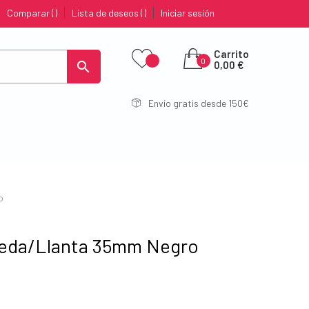
Comparar
Lista de deseos
Iniciar sesión
Carrito
0

0,00 €
Envío gratis desde 150€
o
eda/Llanta 35mm Negro