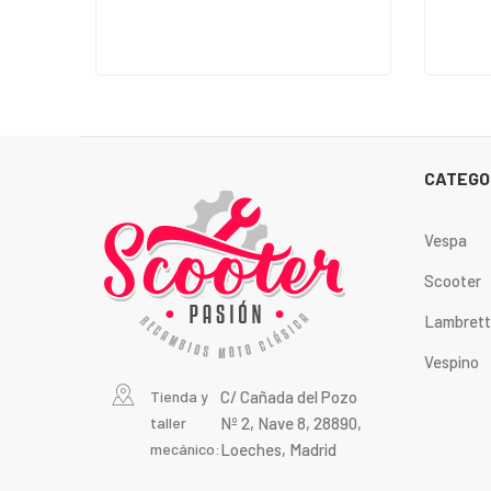
CATEGO
Vespa
Scooter
Lambret
Vespino
Tienda y
C/ Cañada del Pozo
taller
Nº 2, Nave 8, 28890,
mecánico:
Loeches, Madrid