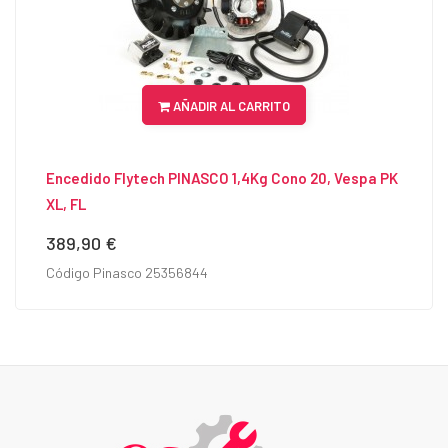
AÑADIR AL CARRITO
Encedido Flytech PINASCO 1,4Kg Cono 20, Vespa PK
XL, FL
389,90 €
Precio
Código Pinasco 25356844