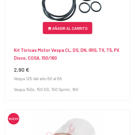
AÑADIR AL CARRITO
Kit Tóricas Motor Vespa CL, DS, DN, IRIS, TX, T5, PX
Disco, COSA, 150/160
2,90 €
Precio
Vespa 125 del año 60 al 65
Vespa 150s, 150 GS, 150 Sprint, 160
NUEVO