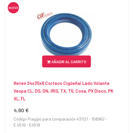
NUEVO
AÑADIR AL CARRITO
Retén 24x35x6 Corteco Cigüeñal Lado Volante
Vespa CL, DS, DN, IRIS, TX, T5, Cosa, PX Disco, PK
XL, FL
4,90 €
Precio
Código Piaggio para comparación 431121 - 158962 -
E.4519 - E4519