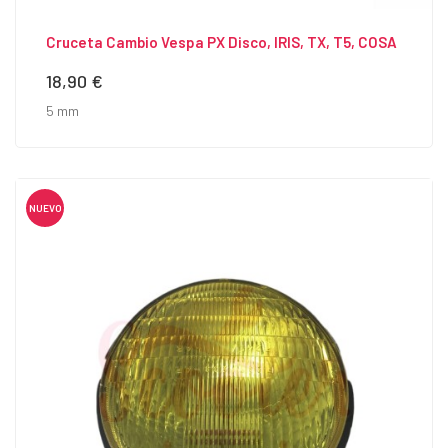
Cruceta Cambio Vespa PX Disco, IRIS, TX, T5, COSA
18,90 €
Precio
5 mm
NUEVO