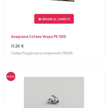
AÑADIR AL CARRITO
Anagrama Cófano Vespa PK 125S
11,25 €
Precio
Código Piaggio para comparación 195635
NUEVO