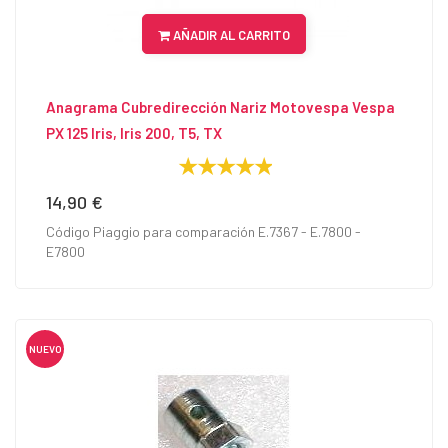
AÑADIR AL CARRITO
Anagrama Cubredirección Nariz Motovespa Vespa
PX 125 Iris, Iris 200, T5, TX
14,90 €
Precio
Código Piaggio para comparación E.7367 - E.7800 -
E7800
NUEVO