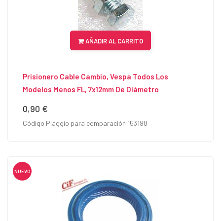
AÑADIR AL CARRITO
Prisionero Cable Cambio, Vespa Todos Los
Modelos Menos FL, 7x12mm De Diámetro
0,90 €
Precio
Código Piaggio para comparación 153198
NUEVO