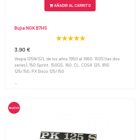
AÑADIR AL CARRITO
Bujía NGK B7HS
3,90 €
Precio
Vespa 125N/S/L de los años 1950 al 1960, 150S (las dos
series), 150 Sprint, 150GS, 160, CL, COSA 125, IRIS
125/150, PX Disco 125/150
...
NUEVO