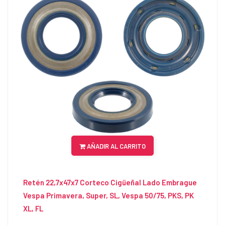
AÑADIR AL CARRITO
Retén 22,7x47x7 Corteco Cigüeñal Lado Embrague
Vespa Primavera, Super, SL, Vespa 50/75, PKS, PK
XL, FL