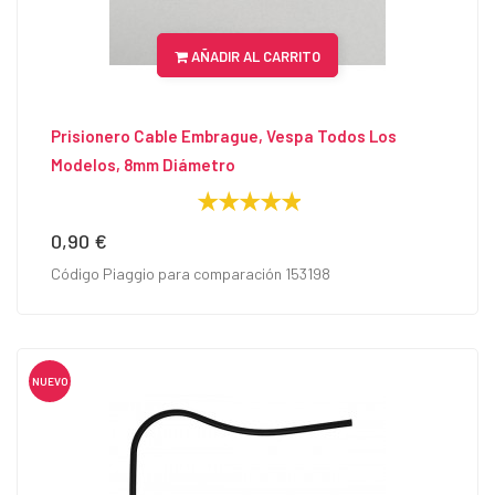
AÑADIR AL CARRITO
Prisionero Cable Embrague, Vespa Todos Los
Modelos, 8mm Diámetro
0,90 €
Precio
Código Piaggio para comparación 153198
NUEVO