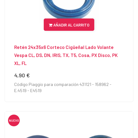
AÑADIR AL CARRITO
Retén 24x35x6 Corteco Cigüeñal Lado Volante
Vespa CL, DS, DN, IRIS, TX, T5, Cosa, PX Disco, PK
XL, FL
4,90 €
Precio
Código Piaggio para comparación 431121 - 158962 -
E.4519 - E4519
NUEVO