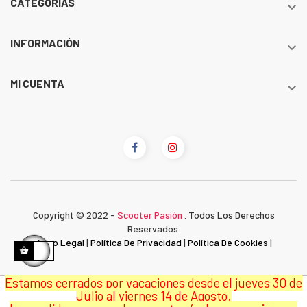
CATEGORÍAS

INFORMACIÓN

MI CUENTA

Copyright © 2022 -
Scooter Pasión
. Todos Los Derechos
Reservados.
Aviso Legal
|
Política De Privacidad
|
Política De Cookies
|
Estamos cerrados por vacaciones desde el jueves 30 de
Julio al viernes 14 de Agosto.