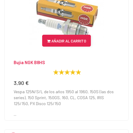
AÑADIR AL CARRITO
Bujía NGK B8HS
3,90 €
Precio
Vespa 125N/S/L de los años 1950 al 1960, 150S (las dos
series), 150 Sprint, 150GS, 160, CL, COSA 125, IRIS
125/150, PX Disco 125/150
...