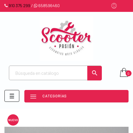
910 375 299
/
658596460

0
Navegación
☰
CATEGORÍAS
de
palanca
NUEVO