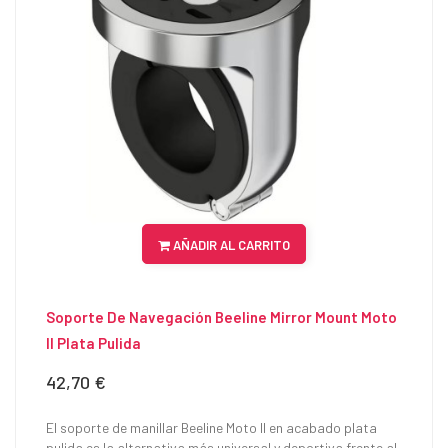
AÑADIR AL CARRITO
Soporte De Navegación Beeline Mirror Mount Moto
II Plata Pulida
42,70 €
Precio
El soporte de manillar Beeline Moto II en acabado plata
pulida es la alternativa más universal y deportiva frente al