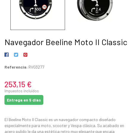
Navegador Beeline Moto II Classic
Referencia:
RV03277
253,15 €
Impuestos incluidos
Entrega en 5 días
El Beeline Moto II Classic es un navegador compacto diseñado
especialmente para moto, scooter y Vespa clásica. Su acabado en
acero pulido le da una estética retro muy elegante que encaja