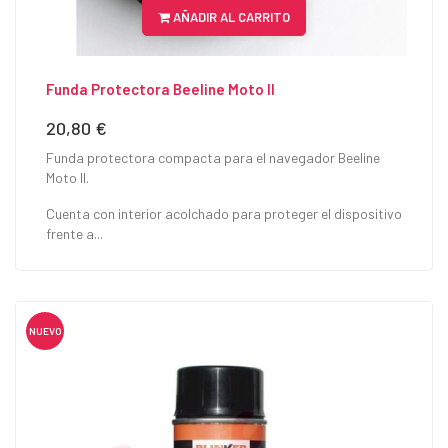
AÑADIR AL CARRITO
Funda Protectora Beeline Moto II
20,80 €
Precio
Funda protectora compacta para el navegador Beeline
Moto II.
Cuenta con interior acolchado para proteger el dispositivo
frente a...
NUEVO