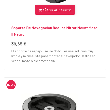
AÑADIR AL CARRITO
Soporte De Navegación Beeline Mirror Mount Moto
II Negro
39,65 €
Precio
El soporte de espejo Beeline Moto II es una solución muy
limpia y minimalista para montar el navegador Beeline en
Vespa, moto o ciclomotor sin...
NUEVO